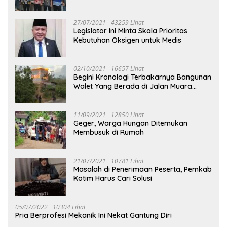
27/07/2021
43259 Lihat
Legislator Ini Minta Skala Prioritas
Kebutuhan Oksigen untuk Medis
02/10/2021
16657 Lihat
Begini Kronologi Terbakarnya Bangunan
Walet Yang Berada di Jalan Muara
Tuhup
11/09/2021
12850 Lihat
Geger, Warga Hungan Ditemukan
Membusuk di Rumah
21/07/2021
10781 Lihat
Masalah di Penerimaan Peserta, Pemkab
Kotim Harus Cari Solusi
05/07/2022
10304 Lihat
Pria Berprofesi Mekanik Ini Nekat Gantung Diri