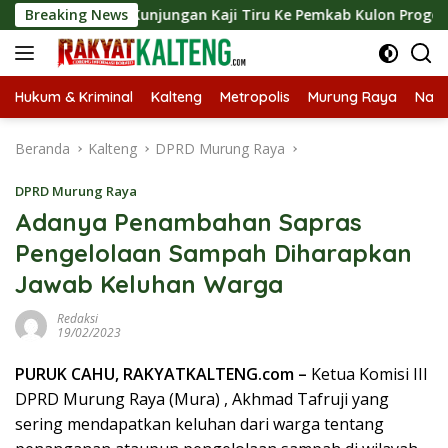
Langsung
ungkan Kunjungan Kaji Tiru Ke Pemkab Kulon Progo
Breaking News
Lan
ke
konten
Hukum & Kriminal
Kalteng
Metropolis
Murung Raya
Nasi
Beranda
Kalteng
DPRD Murung Raya
DPRD Murung Raya
Adanya Penambahan Sapras
Pengelolaan Sampah Diharapkan
Jawab Keluhan Warga
Redaksi
19/02/2023
PURUK CAHU, RAKYATKALTENG.com –
Ketua Komisi III
DPRD Murung Raya (Mura) , Akhmad Tafruji yang
sering mendapatkan keluhan dari warga tentang