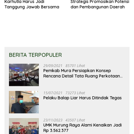
Karhutla Harus Jadi
Strategis Promosikan Potensi
Tanggung Jawab Bersama
dan Pembangunan Daerah
BERITA TERPOPULER
29/09/2021
85701 Lihat
Pemkab Mura Persiapkan Konsep
Rencana Detail Tata Ruang Perkotaan
Puruk Cahu
15/07/2021
73273 Lihat
Pelaku Balap Liar Harus Ditindak Tegas
23/11/2023
43507 Lihat
UMK Murung Raya Alami Kenaikan Jadi
Rp 3.562.377