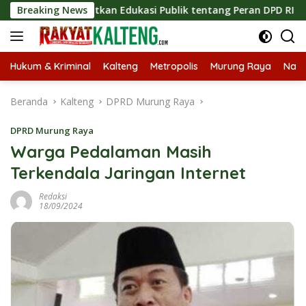
Langsung
Tingkatkan Edukasi Publik tentang Peran DPD RI
Breaking News
Masukn
ke
konten
Hukum & Kriminal
Kalteng
Metropolis
Murung Raya
Nasi
Beranda
Kalteng
DPRD Murung Raya
DPRD Murung Raya
Warga Pedalaman Masih
Terkendala Jaringan Internet
Redaksi
18/09/2024