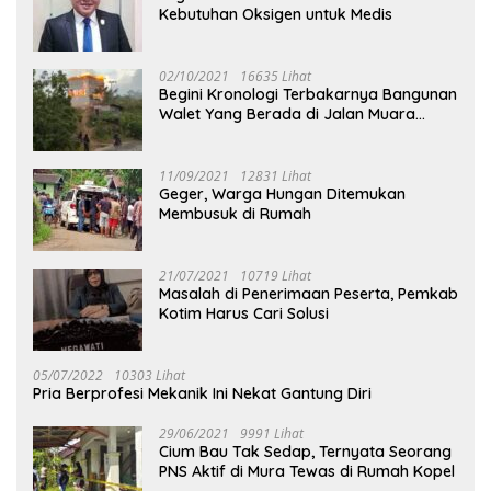
Kebutuhan Oksigen untuk Medis
02/10/2021
16635 Lihat
Begini Kronologi Terbakarnya Bangunan
Walet Yang Berada di Jalan Muara
Tuhup
11/09/2021
12831 Lihat
Geger, Warga Hungan Ditemukan
Membusuk di Rumah
21/07/2021
10719 Lihat
Masalah di Penerimaan Peserta, Pemkab
Kotim Harus Cari Solusi
05/07/2022
10303 Lihat
Pria Berprofesi Mekanik Ini Nekat Gantung Diri
29/06/2021
9991 Lihat
Cium Bau Tak Sedap, Ternyata Seorang
PNS Aktif di Mura Tewas di Rumah Kopel