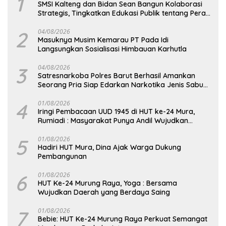
1
SMSI Kalteng dan Bidan Sean Bangun Kolaborasi
Strategis, Tingkatkan Edukasi Publik tentang Peran
DPD RI
2
04/08/2026
Masuknya Musim Kemarau PT Pada Idi
Langsungkan Sosialisasi Himbauan Karhutla
3
04/08/2026
Satresnarkoba Polres Barut Berhasil Amankan
Seorang Pria Siap Edarkan Narkotika Jenis Sabu
Seberat 5,05 Gram
4
01/08/2026
Iringi Pembacaan UUD 1945 di HUT ke-24 Mura,
Rumiadi : Masyarakat Punya Andil Wujudkan
Pembangunan yang Lebih Besar
5
01/08/2026
Hadiri HUT Mura, Dina Ajak Warga Dukung
Pembangunan
6
01/08/2026
HUT Ke-24 Murung Raya, Yoga : Bersama
Wujudkan Daerah yang Berdaya Saing
7
01/08/2026
Bebie: HUT Ke-24 Murung Raya Perkuat Semangat