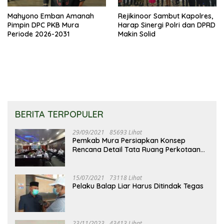
Mahyono Emban Amanah
Rejikinoor Sambut Kapolres,
Pimpin DPC PKB Mura
Harap Sinergi Polri dan DPRD
Periode 2026-2031
Makin Solid
BERITA TERPOPULER
29/09/2021
85693 Lihat
Pemkab Mura Persiapkan Konsep
Rencana Detail Tata Ruang Perkotaan
Puruk Cahu
15/07/2021
73118 Lihat
Pelaku Balap Liar Harus Ditindak Tegas
23/11/2023
43413 Lihat