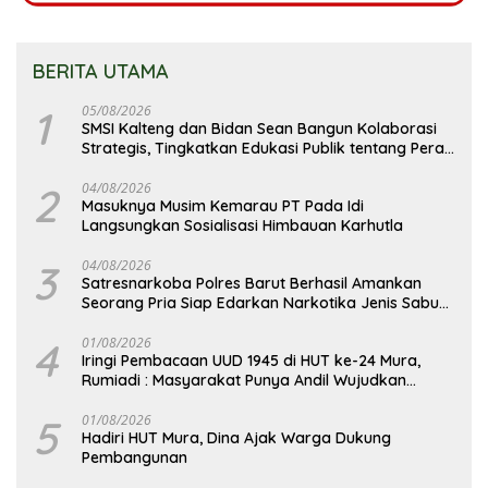
BERITA UTAMA
1
05/08/2026
SMSI Kalteng dan Bidan Sean Bangun Kolaborasi
Strategis, Tingkatkan Edukasi Publik tentang Peran
DPD RI
2
04/08/2026
Masuknya Musim Kemarau PT Pada Idi
Langsungkan Sosialisasi Himbauan Karhutla
3
04/08/2026
Satresnarkoba Polres Barut Berhasil Amankan
Seorang Pria Siap Edarkan Narkotika Jenis Sabu
Seberat 5,05 Gram
4
01/08/2026
Iringi Pembacaan UUD 1945 di HUT ke-24 Mura,
Rumiadi : Masyarakat Punya Andil Wujudkan
Pembangunan yang Lebih Besar
5
01/08/2026
Hadiri HUT Mura, Dina Ajak Warga Dukung
Pembangunan