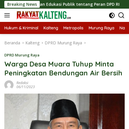
Langsung
ngkatkan Edukasi Publik tentang Peran DPD RI
Breaking News
Masukny
ke
konten
Hukum & Kriminal
Kalteng
Metropolis
Murung Raya
Nasi
Beranda
Kalteng
DPRD Murung Raya
DPRD Murung Raya
Warga Desa Muara Tuhup Minta
Peningkatan Bendungan Air Bersih
Redaksi
06/11/2023