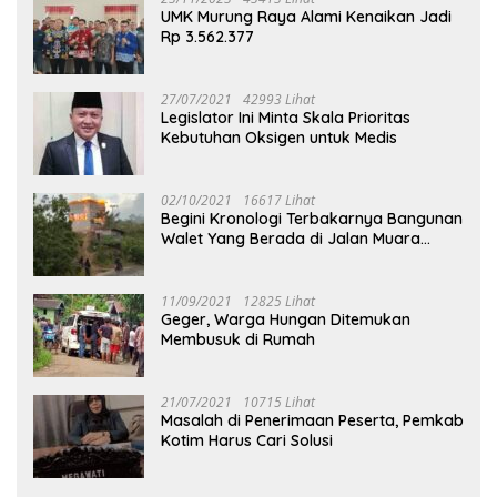
UMK Murung Raya Alami Kenaikan Jadi
Rp 3.562.377
27/07/2021
42993 Lihat
Legislator Ini Minta Skala Prioritas
Kebutuhan Oksigen untuk Medis
02/10/2021
16617 Lihat
Begini Kronologi Terbakarnya Bangunan
Walet Yang Berada di Jalan Muara
Tuhup
11/09/2021
12825 Lihat
Geger, Warga Hungan Ditemukan
Membusuk di Rumah
21/07/2021
10715 Lihat
Masalah di Penerimaan Peserta, Pemkab
Kotim Harus Cari Solusi