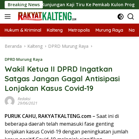
Langsung
gsungkan Kunjungan Kaji Tiru Ke Pemkab Kulon Progo
Breaking News
ke
konten
Hukum & Kriminal
Kalteng
Metropolis
Murung Raya
Nasi
Beranda
Kalteng
DPRD Murung Raya
DPRD Murung Raya
Wakil Ketua II DPRD Ingatkan
Satgas Jangan Gagal Antisipasi
Lonjakan Kasus Covid-19
Redaksi
29/06/2021
PURUK CAHU, RAKYATKALTENG.com –
Saat ini di
beberapa daerah telah memasuki fase genting
lonjakan kasus Covid-19 dengan peningkatan jumlah