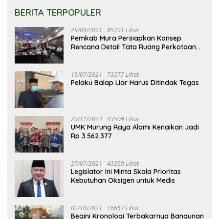
BERITA TERPOPULER
29/09/2021
85701 Lihat
Pemkab Mura Persiapkan Konsep
Rencana Detail Tata Ruang Perkotaan
Puruk Cahu
15/07/2021
73277 Lihat
Pelaku Balap Liar Harus Ditindak Tegas
23/11/2023
43509 Lihat
UMK Murung Raya Alami Kenaikan Jadi
Rp 3.562.377
27/07/2021
43259 Lihat
Legislator Ini Minta Skala Prioritas
Kebutuhan Oksigen untuk Medis
02/10/2021
16657 Lihat
Begini Kronologi Terbakarnya Bangunan