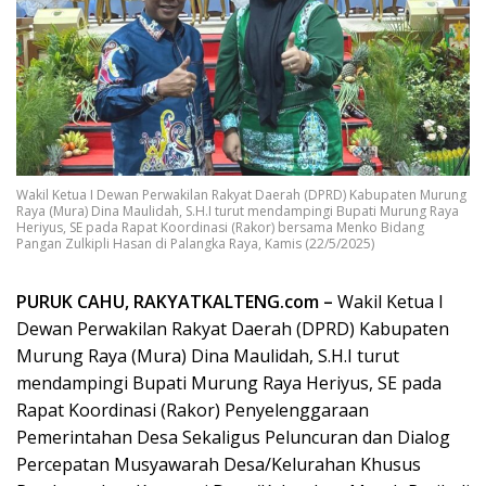
Wakil Ketua I Dewan Perwakilan Rakyat Daerah (DPRD) Kabupaten Murung
Raya (Mura) Dina Maulidah, S.H.I turut mendampingi Bupati Murung Raya
Heriyus, SE pada Rapat Koordinasi (Rakor) bersama Menko Bidang
Pangan Zulkipli Hasan di Palangka Raya, Kamis (22/5/2025)
PURUK CAHU, RAKYATKALTENG.com –
Wakil Ketua I
Dewan Perwakilan Rakyat Daerah (DPRD) Kabupaten
Murung Raya (Mura) Dina Maulidah, S.H.I turut
mendampingi Bupati Murung Raya Heriyus, SE pada
Rapat Koordinasi (Rakor) Penyelenggaraan
Pemerintahan Desa Sekaligus Peluncuran dan Dialog
Percepatan Musyawarah Desa/Kelurahan Khusus