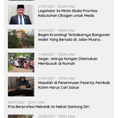
27/07/2021
43324 Lihat
Legislator Ini Minta Skala Prioritas
Kebutuhan Oksigen untuk Medis
02/10/2021
16668 Lihat
Begini Kronologi Terbakarnya Bangunan
Walet Yang Berada di Jalan Muara
Tuhup
11/09/2021
12870 Lihat
Geger, Warga Hungan Ditemukan
Membusuk di Rumah
21/07/2021
10795 Lihat
Masalah di Penerimaan Peserta, Pemkab
Kotim Harus Cari Solusi
05/07/2022
10307 Lihat
Pria Berprofesi Mekanik Ini Nekat Gantung Diri
29/06/2021
10005 Lihat