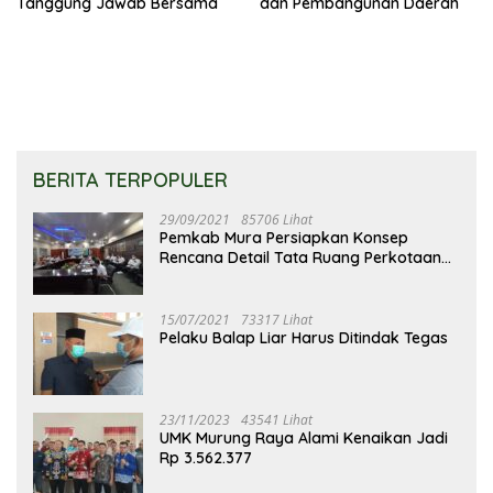
Tanggung Jawab Bersama
dan Pembangunan Daerah
BERITA TERPOPULER
29/09/2021
85706 Lihat
Pemkab Mura Persiapkan Konsep
Rencana Detail Tata Ruang Perkotaan
Puruk Cahu
15/07/2021
73317 Lihat
Pelaku Balap Liar Harus Ditindak Tegas
23/11/2023
43541 Lihat
UMK Murung Raya Alami Kenaikan Jadi
Rp 3.562.377