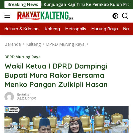
Langsung
ungkan Kunjungan Kaji Tiru Ke Pemkab Kulon Progo
Breaking News
La
ke
konten
Hukum & Kriminal
Kalteng
Metropolis
Murung Raya
Nasi
Beranda
Kalteng
DPRD Murung Raya
DPRD Murung Raya
Wakil Ketua I DPRD Dampingi
Bupati Mura Rakor Bersama
Menko Pangan Zulkipli Hasan
Redaksi
24/05/2025