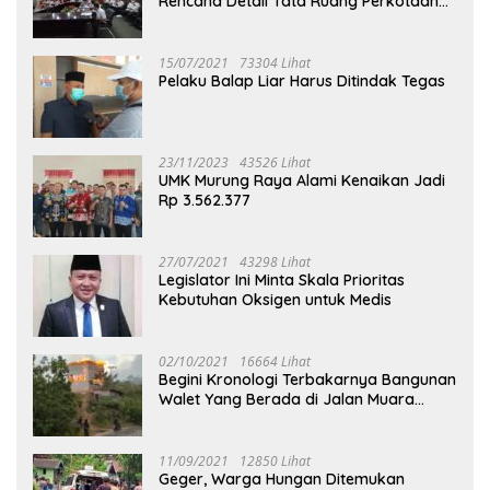
Rencana Detail Tata Ruang Perkotaan
Puruk Cahu
15/07/2021
73304 Lihat
Pelaku Balap Liar Harus Ditindak Tegas
23/11/2023
43526 Lihat
UMK Murung Raya Alami Kenaikan Jadi
Rp 3.562.377
27/07/2021
43298 Lihat
Legislator Ini Minta Skala Prioritas
Kebutuhan Oksigen untuk Medis
02/10/2021
16664 Lihat
Begini Kronologi Terbakarnya Bangunan
Walet Yang Berada di Jalan Muara
Tuhup
11/09/2021
12850 Lihat
Geger, Warga Hungan Ditemukan