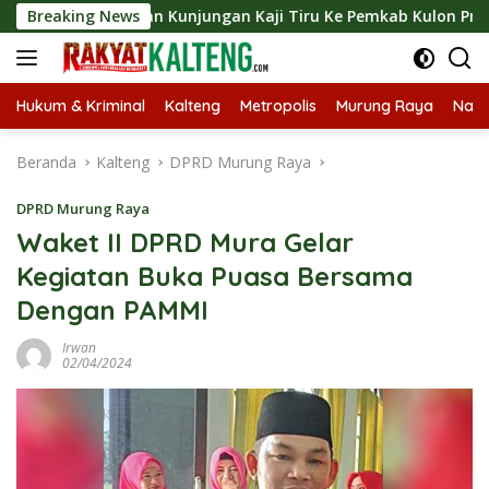
Langsung
gsungkan Kunjungan Kaji Tiru Ke Pemkab Kulon Progo
Breaking News
L
ke
konten
Hukum & Kriminal
Kalteng
Metropolis
Murung Raya
Nasi
Beranda
Kalteng
DPRD Murung Raya
DPRD Murung Raya
Waket II DPRD Mura Gelar
Kegiatan Buka Puasa Bersama
Dengan PAMMI
Irwan
02/04/2024