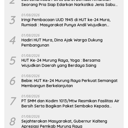
Seorang Pria Siap Edarkan Narkotika Jenis Sabu
Seberat 5,05 Gram
3
01/08/2026
Iringi Pembacaan UUD 1945 di HUT ke-24 Mura,
Rumiadi : Masyarakat Punya Andil Wujudkan
Pembangunan yang Lebih Besar
4
01/08/2026
Hadiri HUT Mura, Dina Ajak Warga Dukung
Pembangunan
5
01/08/2026
HUT Ke-24 Murung Raya, Yoga : Bersama
Wujudkan Daerah yang Berdaya Saing
6
01/08/2026
Bebie: HUT Ke-24 Murung Raya Perkuat Semangat
Membangun Berkelanjutan
7
01/08/2026
PT SMM dan Kodim 1013/Mtw Resmikan Fasilitas Air
Bersih Serta Bagikan Paket Sembako Kepada
Masyarakat
8
01/08/2026
Sejahterakan Masyarakat, Gubernur Kalteng
Apresiasi Pemkab Murung Raya