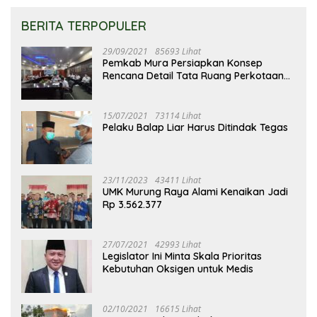
BERITA TERPOPULER
29/09/2021
85693 Lihat
Pemkab Mura Persiapkan Konsep
Rencana Detail Tata Ruang Perkotaan
Puruk Cahu
15/07/2021
73114 Lihat
Pelaku Balap Liar Harus Ditindak Tegas
23/11/2023
43411 Lihat
UMK Murung Raya Alami Kenaikan Jadi
Rp 3.562.377
27/07/2021
42993 Lihat
Legislator Ini Minta Skala Prioritas
Kebutuhan Oksigen untuk Medis
02/10/2021
16615 Lihat