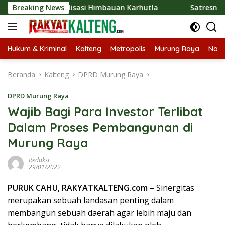
Langsung
 Sosialisasi Himbauan Karhutla
Breaking News
Satresnarkoba Polres
ke
konten
Hukum & Kriminal
Kalteng
Metropolis
Murung Raya
Nasi
Beranda
Kalteng
DPRD Murung Raya
DPRD Murung Raya
Wajib Bagi Para Investor Terlibat
Dalam Proses Pembangunan di
Murung Raya
Redaksi
29/01/2022
PURUK CAHU, RAKYATKALTENG.com –
Sinergitas
merupakan sebuah landasan penting dalam
membangun sebuah daerah agar lebih maju dan