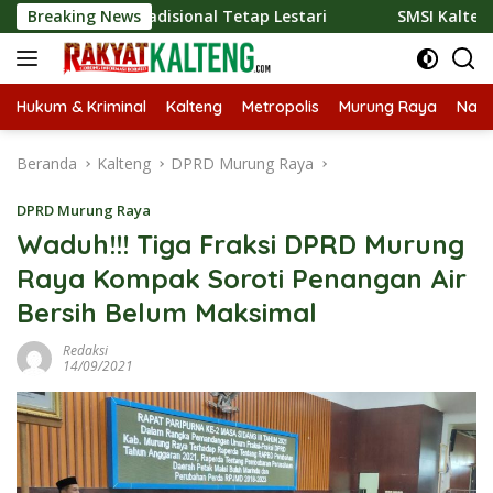
Langsung
r Tradisional Tetap Lestari
Breaking News
SMSI Kalteng dan Bidan Sea
ke
konten
Hukum & Kriminal
Kalteng
Metropolis
Murung Raya
Nasi
Beranda
Kalteng
DPRD Murung Raya
DPRD Murung Raya
Waduh!!! Tiga Fraksi DPRD Murung
Raya Kompak Soroti Penangan Air
Bersih Belum Maksimal
Redaksi
14/09/2021