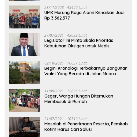
23/11/2023
43450 Lihat
UMK Murung Raya Alami Kenaikan Jadi
Rp 3.562.377
27/07/2021
43092 Lihat
Legislator Ini Minta Skala Prioritas
Kebutuhan Oksigen untuk Medis
02/10/2021
16637 Lihat
Begini Kronologi Terbakarnya Bangunan
Walet Yang Berada di Jalan Muara
Tuhup
11/09/2021
12836 Lihat
Geger, Warga Hungan Ditemukan
Membusuk di Rumah
21/07/2021
10719 Lihat
Masalah di Penerimaan Peserta, Pemkab
Kotim Harus Cari Solusi