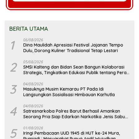
BERITA UTAMA
1
06/08/2026
Dina Maulidah Apresiasi Festival Jajanan Tempo
Dulu, Dorong Kuliner Tradisional Tetap Lestari
2
05/08/2026
SMSI Kalteng dan Bidan Sean Bangun Kolaborasi
Strategis, Tingkatkan Edukasi Publik tentang Peran
DPD RI
3
04/08/2026
Masuknya Musim Kemarau PT Pada Idi
Langsungkan Sosialisasi Himbauan Karhutla
4
04/08/2026
Satresnarkoba Polres Barut Berhasil Amankan
Seorang Pria Siap Edarkan Narkotika Jenis Sabu
Seberat 5,05 Gram
5
01/08/2026
Iringi Pembacaan UUD 1945 di HUT ke-24 Mura,
Rumiadi : Masyarakat Punya Andil Wujudkan