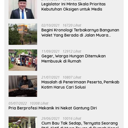
Legislator Ini Minta Skala Prioritas
Kebutuhan Oksigen untuk Medis
02/10/2021
16720 Lihat
Begini Kronologi Terbakarnya Bangunan
Walet Yang Berada di Jalan Muara
Tuhup
11/09/2021
12912 Lihat
Geger, Warga Hungan Ditemukan
Membusuk di Rumah
21/07/2021
10807 Lihat
Masalah di Penerimaan Peserta, Pemkab
Kotim Harus Cari Solusi
05/07/2022
10308 Lihat
Pria Berprofesi Mekanik Ini Nekat Gantung Diri
29/06/2021
10016 Lihat
Cium Bau Tak Sedap, Ternyata Seorang