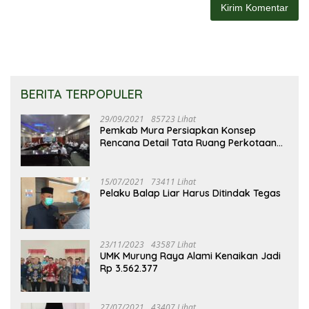
BERITA TERPOPULER
29/09/2021
85723 Lihat
Pemkab Mura Persiapkan Konsep
Rencana Detail Tata Ruang Perkotaan
Puruk Cahu
15/07/2021
73411 Lihat
Pelaku Balap Liar Harus Ditindak Tegas
23/11/2023
43587 Lihat
UMK Murung Raya Alami Kenaikan Jadi
Rp 3.562.377
27/07/2021
43407 Lihat