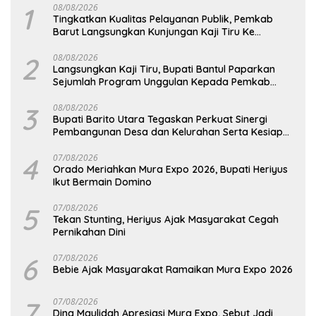
1
08/08/2026
Tingkatkan Kualitas Pelayanan Publik, Pemkab
Barut Langsungkan Kunjungan Kaji Tiru Ke
Pemkab Kulon Progo
2
08/08/2026
Langsungkan Kaji Tiru, Bupati Bantul Paparkan
Sejumlah Program Unggulan Kepada Pemkab
Barut
3
08/08/2026
Bupati Barito Utara Tegaskan Perkuat Sinergi
Pembangunan Desa dan Kelurahan Serta Kesiapan
Hadapi Potensi Karhutla
4
07/08/2026
Orado Meriahkan Mura Expo 2026, Bupati Heriyus
Ikut Bermain Domino
5
07/08/2026
Tekan Stunting, Heriyus Ajak Masyarakat Cegah
Pernikahan Dini
6
07/08/2026
Bebie Ajak Masyarakat Ramaikan Mura Expo 2026
7
07/08/2026
Dina Maulidah Apresiasi Mura Expo, Sebut Jadi