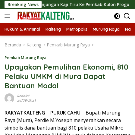
Langsung
kan Kunjungan Kaji Tiru Ke Pemkab Kulon Progo
Breaking News
Langsu
ke
konten
Hukum & Kriminal
Kalteng
Metropolis
Murung Raya
Nasi
Beranda
Kalteng
Pemkab Murung Raya
Pemkab Murung Raya
Upayakan Pemulihan Ekonomi, 810
Pelaku UMKM di Mura Dapat
Bantuan Modal
Redaksi
28/09/2021
RAKYATKALTENG – PURUK CAHU –
Bupati Murung
Raya (Mura), Perdie M.Yoseph menyerahkan secara
simbolis dana bantuan bagi 810 pelaku Usaha Mikro