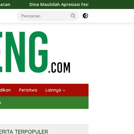
aulidah Apresiasi Festival Jajanan Tempo Dulu, Dorong Kuliner 
dikan
Peristiwa
Lainnya
a
ERITA TERPOPULER