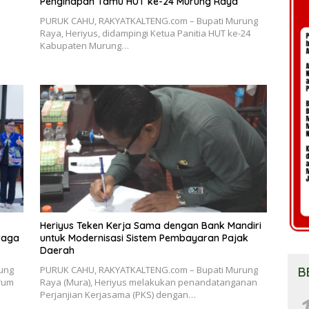
Penginapan Tamu HUT ke-24 Murung Raya
PURUK CAHU, RAKYATKALTENG.com – Bupati Murung
Raya, Heriyus, didampingi Ketua Panitia HUT ke-24
Kabupaten Murung…
Heriyus Teken Kerja Sama dengan Bank Mandiri
raga
untuk Modernisasi Sistem Pembayaran Pajak
Daerah
ung
PURUK CAHU, RAKYATKALTENG.com – Bupati Murung
B
orum
Raya (Mura), Heriyus melakukan penandatanganan
Perjanjian Kerjasama (PKS) dengan…
1