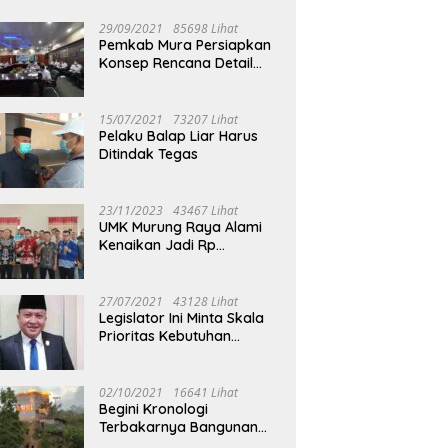
29/09/2021
85698 Lihat
Pemkab Mura Persiapkan
Konsep Rencana Detail
Tata Ruang Perkotaan
Puruk Cahu
15/07/2021
73207 Lihat
Pelaku Balap Liar Harus
Ditindak Tegas
23/11/2023
43467 Lihat
UMK Murung Raya Alami
Kenaikan Jadi Rp
3.562.377
27/07/2021
43128 Lihat
Legislator Ini Minta Skala
Prioritas Kebutuhan
Oksigen untuk Medis
02/10/2021
16641 Lihat
Begini Kronologi
Terbakarnya Bangunan
Walet Yang Berada di