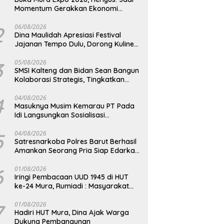
Momentum Gerakkan Ekonomi
Kerakyatan
2
06/08/2026
Dina Maulidah Apresiasi Festival
Jajanan Tempo Dulu, Dorong Kuliner
Tradisional Tetap Lestari
3
05/08/2026
SMSI Kalteng dan Bidan Sean Bangun
Kolaborasi Strategis, Tingkatkan
Edukasi Publik tentang Peran DPD RI
4
04/08/2026
Masuknya Musim Kemarau PT Pada
Idi Langsungkan Sosialisasi
Himbauan Karhutla
5
04/08/2026
Satresnarkoba Polres Barut Berhasil
Amankan Seorang Pria Siap Edarkan
Narkotika Jenis Sabu Seberat 5,05
Gram
6
01/08/2026
Iringi Pembacaan UUD 1945 di HUT
ke-24 Mura, Rumiadi : Masyarakat
Punya Andil Wujudkan Pembangunan
yang Lebih Besar
7
01/08/2026
Hadiri HUT Mura, Dina Ajak Warga
Dukung Pembangunan