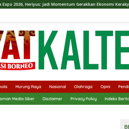
s: Jadi Momentum Gerakkan Ekonomi Kerakyatan
Dina M
olis
Murung Raya
Nasional
Olahraga
Opini
Pendi
oman Media Siber
Disclaimer
Privacy Policy
Indeks Berit
B