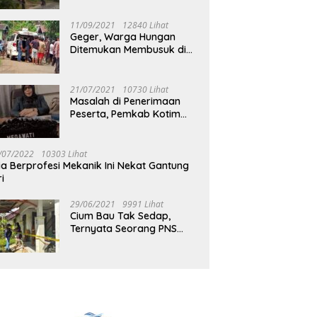
Jalan Muara Tuhup
11/09/2021
12840 Lihat
Geger, Warga Hungan
Ditemukan Membusuk di
Rumah
21/07/2021
10730 Lihat
Masalah di Penerimaan
Peserta, Pemkab Kotim
Harus Cari Solusi
/07/2022
10303 Lihat
ia Berprofesi Mekanik Ini Nekat Gantung
ri
29/06/2021
9991 Lihat
Cium Bau Tak Sedap,
Ternyata Seorang PNS
Aktif di Mura Tewas di
Rumah Kopel