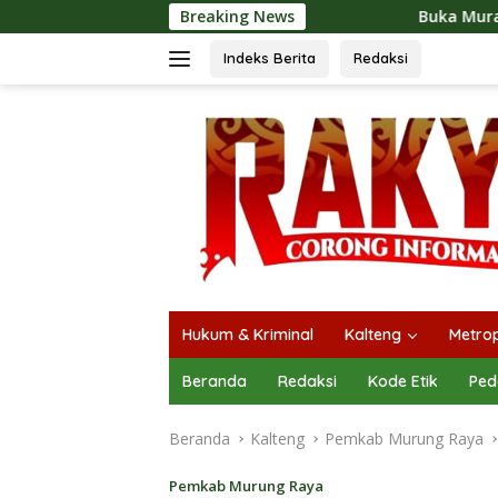
Langsung
Breaking News
Buka Mura Expo 2026, Heriyu
ke
konten
Indeks Berita
Redaksi
Hukum & Kriminal
Kalteng
Metrop
Beranda
Redaksi
Kode Etik
Ped
Beranda
Kalteng
Pemkab Murung Raya
Pemkab Murung Raya