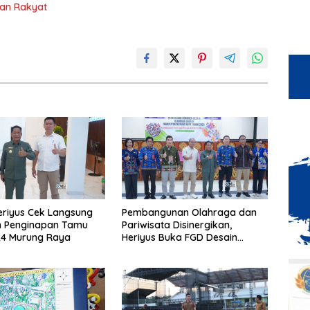
ran Rakyat
eriyus Cek Langsung
Pembangunan Olahraga dan
n Penginapan Tamu
Pariwisata Disinergikan,
24 Murung Raya
Heriyus Buka FGD Desain
Olahraga Daerah