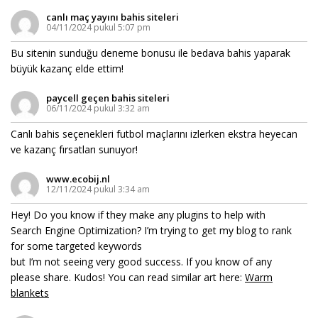
canlı maç yayını bahis siteleri
04/11/2024 pukul 5:07 pm
Bu sitenin sunduğu deneme bonusu ile bedava bahis yaparak
büyük kazanç elde ettim!
paycell geçen bahis siteleri
06/11/2024 pukul 3:32 am
Canlı bahis seçenekleri futbol maçlarını izlerken ekstra heyecan
ve kazanç fırsatları sunuyor!
www.ecobij.nl
12/11/2024 pukul 3:34 am
Hey! Do you know if they make any plugins to help with
Search Engine Optimization? I’m trying to get my blog to rank
for some targeted keywords
but I’m not seeing very good success. If you know of any
please share. Kudos! You can read similar art here:
Warm
blankets