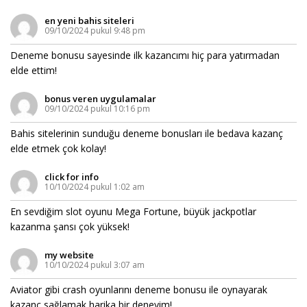
en yeni bahis siteleri
09/10/2024 pukul 9:48 pm
Deneme bonusu sayesinde ilk kazancımı hiç para yatırmadan
elde ettim!
bonus veren uygulamalar
09/10/2024 pukul 10:16 pm
Bahis sitelerinin sunduğu deneme bonusları ile bedava kazanç
elde etmek çok kolay!
click for info
10/10/2024 pukul 1:02 am
En sevdiğim slot oyunu Mega Fortune, büyük jackpotlar
kazanma şansı çok yüksek!
my website
10/10/2024 pukul 3:07 am
Aviator gibi crash oyunlarını deneme bonusu ile oynayarak
kazanç sağlamak harika bir deneyim!