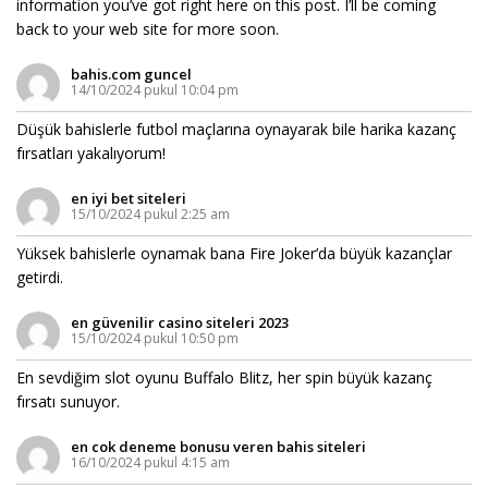
information you’ve got right here on this post. I’ll be coming
back to your web site for more soon.
bahis.com guncel
14/10/2024 pukul 10:04 pm
Düşük bahislerle futbol maçlarına oynayarak bile harika kazanç
fırsatları yakalıyorum!
en iyi bet siteleri
15/10/2024 pukul 2:25 am
Yüksek bahislerle oynamak bana Fire Joker’da büyük kazançlar
getirdi.
en güvenilir casino siteleri 2023
15/10/2024 pukul 10:50 pm
En sevdiğim slot oyunu Buffalo Blitz, her spin büyük kazanç
fırsatı sunuyor.
en cok deneme bonusu veren bahis siteleri
16/10/2024 pukul 4:15 am