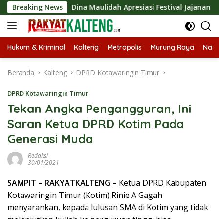
Langsung
Dina Maulidah Apresiasi Festival Jajanan Tempo Dulu, Dorong 
Breaking News
ke
konten
Hukum & Kriminal
Kalteng
Metropolis
Murung Raya
Nasi
Beranda
Kalteng
DPRD Kotawaringin Timur
DPRD Kotawaringin Timur
Tekan Angka Pengangguran, Ini
Saran Ketua DPRD Kotim Pada
Generasi Muda
Redaksi
30/01/2021
SAMPIT – RAKYATKALTENG –
Ketua DPRD Kabupaten
Kotawaringin Timur (Kotim) Rinie A Gagah
menyarankan, kepada lulusan SMA di Kotim yang tidak