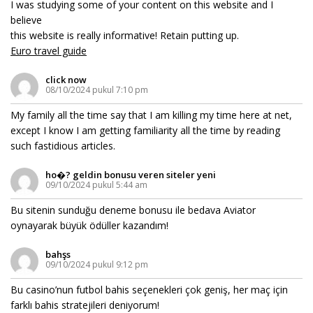
I was studying some of your content on this website and I
believe
this website is really informative! Retain putting up.
Euro travel guide
click now
08/10/2024 pukul 7:10 pm
My family all the time say that I am killing my time here at net,
except I know I am getting familiarity all the time by reading
such fastidious articles.
ho�? geldin bonusu veren siteler yeni
09/10/2024 pukul 5:44 am
Bu sitenin sunduğu deneme bonusu ile bedava Aviator
oynayarak büyük ödüller kazandım!
bahşs
09/10/2024 pukul 9:12 pm
Bu casino’nun futbol bahis seçenekleri çok geniş, her maç için
farklı bahis stratejileri deniyorum!