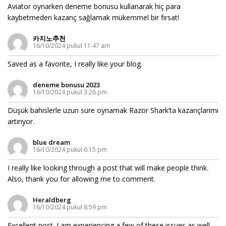
Aviator oynarken deneme bonusu kullanarak hiç para
kaybetmeden kazanç sağlamak mükemmel bir fırsat!
카지노추천
16/10/2024 pukul 11:47 am
Saved as a favorite, I really like your blog.
deneme bonusu 2023
16/10/2024 pukul 3:26 pm
Düşük bahislerle uzun süre oynamak Razor Shark’ta kazançlarımı
artırıyor.
blue dream
16/10/2024 pukul 6:15 pm
I really like looking through a post that will make people think.
Also, thank you for allowing me to comment.
Heraldberg
16/10/2024 pukul 8:59 pm
Excellent post. I am experiencing a few of these issues as well..