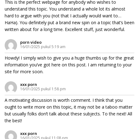
This is the perfect webpage for anybody who wishes to
understand this topic. You understand a whole lot its almost
hard to argue with you (not that I actually would want to…
HaHa). You definitely put a brand new spin on a topic that’s been
written about for a long time. Excellent stuff, just wonderful.
porn video
16/01/2025 pukul 5:19 am
Howdy! I simply wish to give you a huge thumbs up for the great
information you’ve got here on this post. I am returning to your
site for more soon.
xxx porn
16/01/2025 pukul 1:58 pm
A motivating discussion is worth comment. I think that you
ought to write more on this topic, it may not be a taboo matter
but usually folks don’t talk about these subjects. To the next! All
the best!
xxx porn
16/01/2025 pukul 11:08 pm