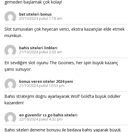
girmeden başlamak çok kolay!
bet siteleri bonus
20/10/2024 pukul 1:18 am
Slot turnuvaları çok heyecan verici, ekstra kazançlar elde etmek
mümkün.
bahis siteleri linkleri
21/10/2024 pukul 2:03 am
En sevdiğim slot oyunu The Goonies, her spin büyük kazanç
şansı sunuyor.
bonus veren siteler 2024 yeni
21/10/2024 pukul 10:53 pm
Bahis stratejimi doğru ayarlayarak Wolf Gold’ta büyük ödüller
kazandım!
en güvenilir cs go bahis siteleri
22/10/2024 pukul 4:32 pm
Bahis siteleri deneme bonusu ile bedava bahis yaparak büyük