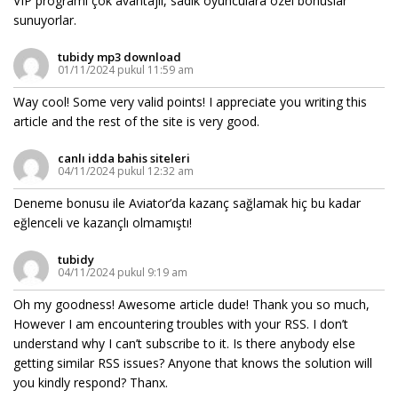
VIP programı çok avantajlı, sadık oyunculara özel bonuslar
sunuyorlar.
tubidy mp3 download
01/11/2024 pukul 11:59 am
Way cool! Some very valid points! I appreciate you writing this
article and the rest of the site is very good.
canlı idda bahis siteleri
04/11/2024 pukul 12:32 am
Deneme bonusu ile Aviator’da kazanç sağlamak hiç bu kadar
eğlenceli ve kazançlı olmamıştı!
tubidy
04/11/2024 pukul 9:19 am
Oh my goodness! Awesome article dude! Thank you so much,
However I am encountering troubles with your RSS. I don’t
understand why I can’t subscribe to it. Is there anybody else
getting similar RSS issues? Anyone that knows the solution will
you kindly respond? Thanx.