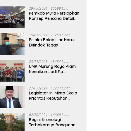
29/09/2021
85699 Lihat
Pemkab Mura Persiapkan
Konsep Rencana Detail
Tata Ruang Perkotaan
Puruk Cahu
15/07/2021
73250 Lihat
adi Dukung Mura Expo
Buka Mura Expo 2026, Heriyus:
D
Pelaku Balap Liar Harus
 Jadi Penggerak UMKM
Jadi Momentum Gerakkan
H
Ditindak Tegas
ng Raya
Ekonomi Kerakyatan
B
23/11/2023
43484 Lihat
UMK Murung Raya Alami
Kenaikan Jadi Rp
3.562.377
27/07/2021
43234 Lihat
Legislator Ini Minta Skala
Prioritas Kebutuhan
Oksigen untuk Medis
02/10/2021
16648 Lihat
Begini Kronologi
Terbakarnya Bangunan
Walet Yang Berada di