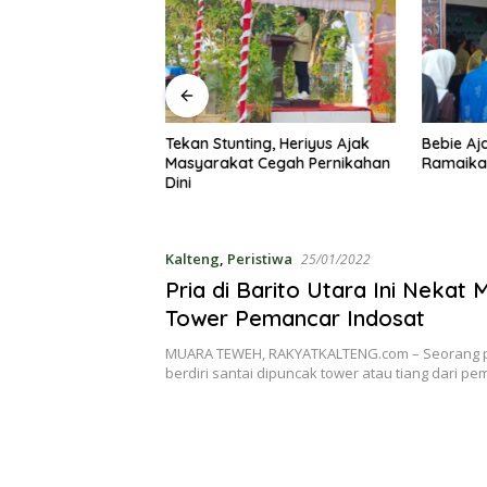
ahkan Mura Expo
Tekan Stunting, Heriyus Ajak
Bebie Aj
 Heriyus Ikut
Masyarakat Cegah Pernikahan
Ramaika
mino
Dini
Kalteng
,
Peristiwa
25/01/2022
Pria di Barito Utara Ini Nekat
Tower Pemancar Indosat
MUARA TEWEH, RAKYATKALTENG.com – Seorang pri
berdiri santai dipuncak tower atau tiang dari p