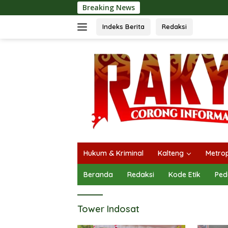
Langsung
Breaking News
ke
konten
Indeks Berita
Redaksi
Hukum & Kriminal
Kalteng
Metrop
Beranda
Redaksi
Kode Etik
Ped
Tower Indosat