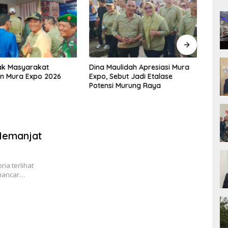
ak Masyarakat
Dina Maulidah Apresiasi Mura
Rumi
n Mura Expo 2026
Expo, Sebut Jadi Etalase
2026
Potensi Murung Raya
Muru
 Memanjat
a terlihat
emancar…