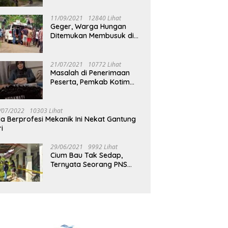
Jalan Muara Tuhup
11/09/2021
12840 Lihat
Geger, Warga Hungan
Ditemukan Membusuk di
Rumah
21/07/2021
10772 Lihat
Masalah di Penerimaan
Peserta, Pemkab Kotim
Harus Cari Solusi
/07/2022
10303 Lihat
ia Berprofesi Mekanik Ini Nekat Gantung
ri
29/06/2021
9992 Lihat
Cium Bau Tak Sedap,
Ternyata Seorang PNS
Aktif di Mura Tewas di
Rumah Kopel