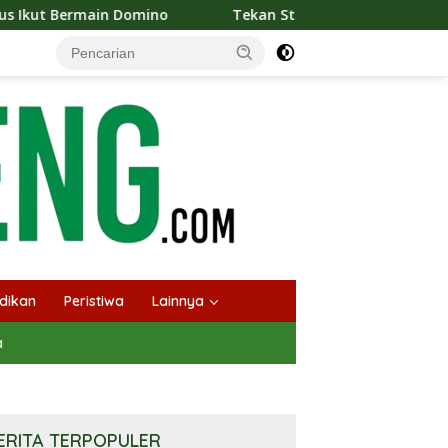
rmain Domino
Tekan Stunting, Heriyus Ajak Masyarakat 
dikan
Peristiwa
Lainnya
a
ERITA TERPOPULER