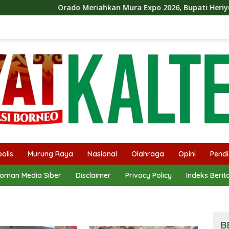
Orado Meriahkan Mura Expo 2026, Bupati Heriyus Ikut Be
olis
Murung Raya
Nasional
Olahraga
Opini
Pendi
oman Media Siber
Disclaimer
Privacy Policy
Indeks Berit
B