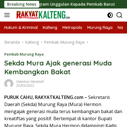
Langsung
jumlah Program Unggulan Kepada Pemkab Barut
Breaking News
Bupati 
ke
konten
Hukum & Kriminal
Kalteng
Metropolis
Murung Raya
Nasi
Beranda
Kalteng
Pemkab Murung Raya
Pemkab Murung Raya
Sekda Mura Ajak generasi Muda
Kembangkan Bakat
Uswatun Hasanah
25/05/2022
PURUK CAHU, RAKYATKALTENG.com –
Sekretaris
Daerah (Sekda) Murung Raya (Mura) Hermon
mengajak generasi muda terus kembangkan bakat dan
kreatiftas yang positif. Bertempat di kantor Bupati
Murung Raya, Sekda Mura Hermon didampingi Kadis