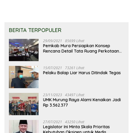
BERITA TERPOPULER
29/09/2021
85699 Lihat
Pemkab Mura Persiapkan Konsep
Rencana Detail Tata Ruang Perkotaan
Puruk Cahu
15/07/2021
73261 Lihat
Pelaku Balap Liar Harus Ditindak Tegas
23/11/2023
43497 Lihat
UMK Murung Raya Alami Kenaikan Jadi
Rp 3.562.377
27/07/2021
43250 Lihat
Legislator Ini Minta Skala Prioritas
Kebutuhan Oksigen untuk Medis