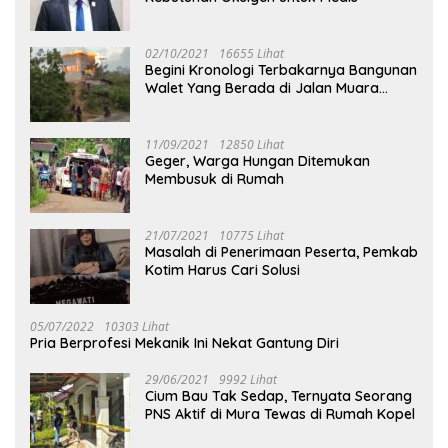
02/10/2021
16655 Lihat
Begini Kronologi Terbakarnya Bangunan
Walet Yang Berada di Jalan Muara
Tuhup
11/09/2021
12850 Lihat
Geger, Warga Hungan Ditemukan
Membusuk di Rumah
21/07/2021
10775 Lihat
Masalah di Penerimaan Peserta, Pemkab
Kotim Harus Cari Solusi
05/07/2022
10303 Lihat
Pria Berprofesi Mekanik Ini Nekat Gantung Diri
29/06/2021
9992 Lihat
Cium Bau Tak Sedap, Ternyata Seorang
PNS Aktif di Mura Tewas di Rumah Kopel