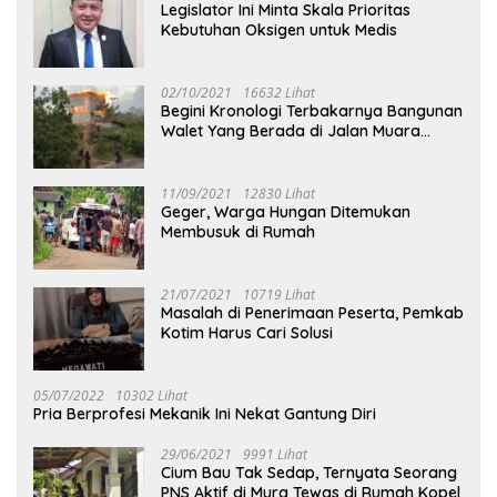
Legislator Ini Minta Skala Prioritas
Kebutuhan Oksigen untuk Medis
02/10/2021
16632 Lihat
Begini Kronologi Terbakarnya Bangunan
Walet Yang Berada di Jalan Muara
Tuhup
11/09/2021
12830 Lihat
Geger, Warga Hungan Ditemukan
Membusuk di Rumah
21/07/2021
10719 Lihat
Masalah di Penerimaan Peserta, Pemkab
Kotim Harus Cari Solusi
05/07/2022
10302 Lihat
Pria Berprofesi Mekanik Ini Nekat Gantung Diri
29/06/2021
9991 Lihat
Cium Bau Tak Sedap, Ternyata Seorang
PNS Aktif di Mura Tewas di Rumah Kopel