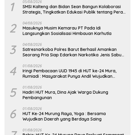
1
05/08/2026
SMSI Kalteng dan Bidan Sean Bangun Kolaborasi
Strategis, Tingkatkan Edukasi Publik tentang Peran
DPD RI
2
04/08/2026
Masuknya Musim Kemarau PT Pada Idi
Langsungkan Sosialisasi Himbauan Karhutla
3
04/08/2026
Satresnarkoba Polres Barut Berhasil Amankan
Seorang Pria Siap Edarkan Narkotika Jenis Sabu
Seberat 5,05 Gram
4
01/08/2026
Iringi Pembacaan UUD 1945 di HUT ke-24 Mura,
Rumiadi : Masyarakat Punya Andil Wujudkan
Pembangunan yang Lebih Besar
5
01/08/2026
Hadiri HUT Mura, Dina Ajak Warga Dukung
Pembangunan
6
01/08/2026
HUT Ke-24 Murung Raya, Yoga : Bersama
Wujudkan Daerah yang Berdaya Saing
7
01/08/2026
Bebie: HUT Ke-24 Murung Raya Perkuat Semangat