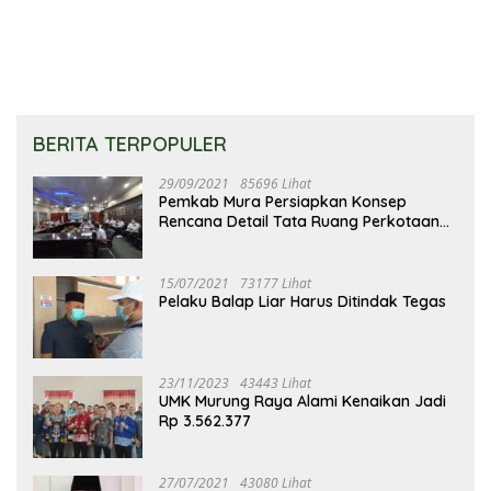
BERITA TERPOPULER
29/09/2021
85696 Lihat
Pemkab Mura Persiapkan Konsep
Rencana Detail Tata Ruang Perkotaan
Puruk Cahu
15/07/2021
73177 Lihat
Pelaku Balap Liar Harus Ditindak Tegas
23/11/2023
43443 Lihat
UMK Murung Raya Alami Kenaikan Jadi
Rp 3.562.377
27/07/2021
43080 Lihat