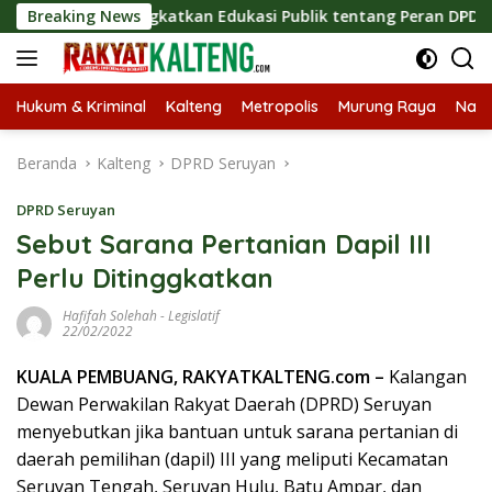
Langsung
gis, Tingkatkan Edukasi Publik tentang Peran DPD RI
Breaking News
M
ke
konten
Hukum & Kriminal
Kalteng
Metropolis
Murung Raya
Nasi
Beranda
Kalteng
DPRD Seruyan
DPRD Seruyan
Sebut Sarana Pertanian Dapil III
Perlu Ditinggkatkan
Hafifah Solehah
-
Legislatif
22/02/2022
KUALA PEMBUANG, RAKYATKALTENG.com –
Kalangan
Dewan Perwakilan Rakyat Daerah (DPRD) Seruyan
menyebutkan jika bantuan untuk sarana pertanian di
daerah pemilihan (dapil) III yang meliputi Kecamatan
Seruyan Tengah, Seruyan Hulu, Batu Ampar, dan