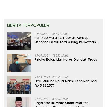
BERITA TERPOPULER
29/09/2021
85699 Lihat
Pemkab Mura Persiapkan Konsep
Rencana Detail Tata Ruang Perkotaan
Puruk Cahu
15/07/2021
73252 Lihat
Pelaku Balap Liar Harus Ditindak Tegas
23/11/2023
43485 Lihat
UMK Murung Raya Alami Kenaikan Jadi
Rp 3.562.377
27/07/2021
43234 Lihat
Legislator Ini Minta Skala Prioritas