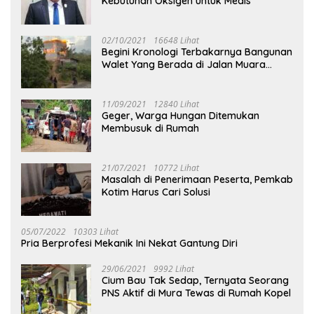
Kebutuhan Oksigen untuk Medis
02/10/2021
16648 Lihat
Begini Kronologi Terbakarnya Bangunan
Walet Yang Berada di Jalan Muara
Tuhup
11/09/2021
12840 Lihat
Geger, Warga Hungan Ditemukan
Membusuk di Rumah
21/07/2021
10772 Lihat
Masalah di Penerimaan Peserta, Pemkab
Kotim Harus Cari Solusi
05/07/2022
10303 Lihat
Pria Berprofesi Mekanik Ini Nekat Gantung Diri
29/06/2021
9992 Lihat
Cium Bau Tak Sedap, Ternyata Seorang
PNS Aktif di Mura Tewas di Rumah Kopel