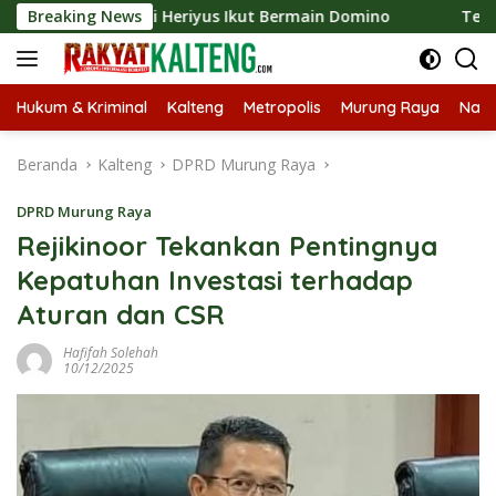
Langsung
26, Bupati Heriyus Ikut Bermain Domino
Breaking News
Tekan Stuntin
ke
konten
Hukum & Kriminal
Kalteng
Metropolis
Murung Raya
Nasi
Beranda
Kalteng
DPRD Murung Raya
DPRD Murung Raya
Rejikinoor Tekankan Pentingnya
Kepatuhan Investasi terhadap
Aturan dan CSR
Hafifah Solehah
10/12/2025