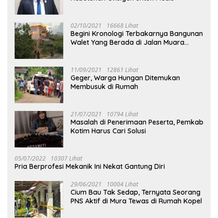
02/10/2021
16668 Lihat
Begini Kronologi Terbakarnya Bangunan
Walet Yang Berada di Jalan Muara
Tuhup
11/09/2021
12861 Lihat
Geger, Warga Hungan Ditemukan
Membusuk di Rumah
21/07/2021
10794 Lihat
Masalah di Penerimaan Peserta, Pemkab
Kotim Harus Cari Solusi
05/07/2022
10307 Lihat
Pria Berprofesi Mekanik Ini Nekat Gantung Diri
29/06/2021
10004 Lihat
Cium Bau Tak Sedap, Ternyata Seorang
PNS Aktif di Mura Tewas di Rumah Kopel