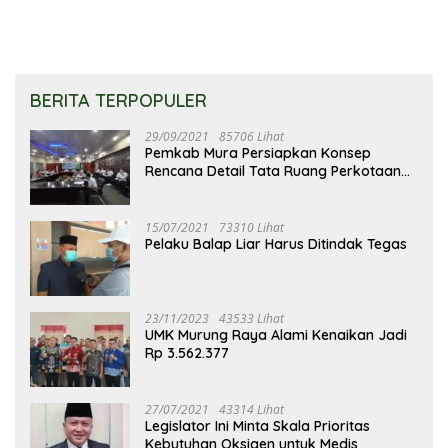
BERITA TERPOPULER
29/09/2021
85706 Lihat
Pemkab Mura Persiapkan Konsep
Rencana Detail Tata Ruang Perkotaan
Puruk Cahu
15/07/2021
73310 Lihat
Pelaku Balap Liar Harus Ditindak Tegas
23/11/2023
43533 Lihat
UMK Murung Raya Alami Kenaikan Jadi
Rp 3.562.377
27/07/2021
43314 Lihat
Legislator Ini Minta Skala Prioritas
Kebutuhan Oksigen untuk Medis