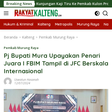
Langsung
ungkan Kunjungan Kaji Tiru Ke Pemkab Kulon Progo
Breaking News
Lan
ke
konten
Hukum & Kriminal
Kalteng
Metropolis
Murung Raya
Nasi
Beranda
Kalteng
Pemkab Murung Raya
Pemkab Murung Raya
Pj Bupati Mura Upayakan Penari
Juara I FBIM Tampil di JFC Berskala
Internasional
Uswatun Hasanah
12/07/2024