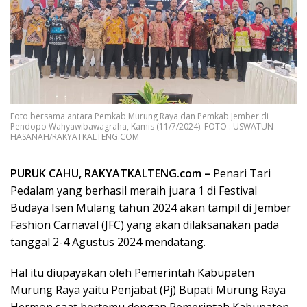
Foto bersama antara Pemkab Murung Raya dan Pemkab Jember di
Pendopo Wahyawibawagraha, Kamis (11/7/2024). FOTO : USWATUN
HASANAH/RAKYATKALTENG.COM
PURUK CAHU, RAKYATKALTENG.com –
Penari Tari
Pedalam yang berhasil meraih juara 1 di Festival
Budaya Isen Mulang tahun 2024 akan tampil di Jember
Fashion Carnaval (JFC) yang akan dilaksanakan pada
tanggal 2-4 Agustus 2024 mendatang.
Hal itu diupayakan oleh Pemerintah Kabupaten
Murung Raya yaitu Penjabat (Pj) Bupati Murung Raya
Hermon saat bertemu dengan Pemerintah Kabupaten