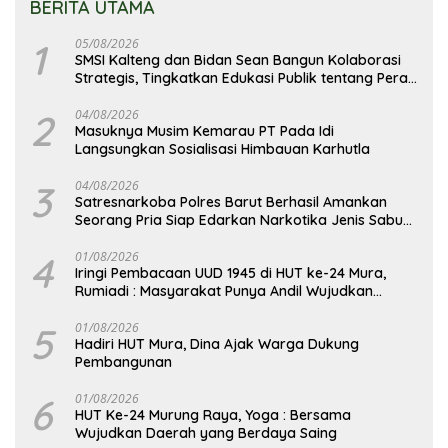
BERITA UTAMA
1
05/08/2026
SMSI Kalteng dan Bidan Sean Bangun Kolaborasi
Strategis, Tingkatkan Edukasi Publik tentang Peran
DPD RI
2
04/08/2026
Masuknya Musim Kemarau PT Pada Idi
Langsungkan Sosialisasi Himbauan Karhutla
3
04/08/2026
Satresnarkoba Polres Barut Berhasil Amankan
Seorang Pria Siap Edarkan Narkotika Jenis Sabu
Seberat 5,05 Gram
4
01/08/2026
Iringi Pembacaan UUD 1945 di HUT ke-24 Mura,
Rumiadi : Masyarakat Punya Andil Wujudkan
Pembangunan yang Lebih Besar
5
01/08/2026
Hadiri HUT Mura, Dina Ajak Warga Dukung
Pembangunan
6
01/08/2026
HUT Ke-24 Murung Raya, Yoga : Bersama
Wujudkan Daerah yang Berdaya Saing