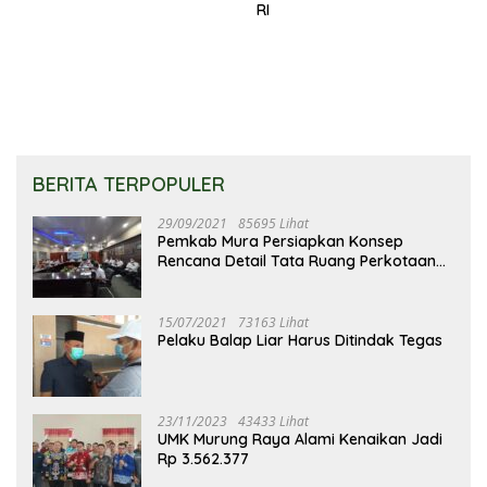
RI
BERITA TERPOPULER
29/09/2021
85695 Lihat
Pemkab Mura Persiapkan Konsep
Rencana Detail Tata Ruang Perkotaan
Puruk Cahu
15/07/2021
73163 Lihat
Pelaku Balap Liar Harus Ditindak Tegas
23/11/2023
43433 Lihat
UMK Murung Raya Alami Kenaikan Jadi
Rp 3.562.377