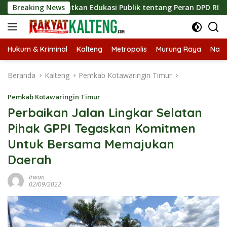
Langsung
, Tingkatkan Edukasi Publik tentang Peran DPD RI
Breaking News
Masu
ke
konten
Hukum & Kriminal
Kalteng
Metropolis
Murung Raya
Nasi
Beranda
Kalteng
Pemkab Kotawaringin Timur
Pemkab Kotawaringin Timur
Perbaikan Jalan Lingkar Selatan
Pihak GPPI Tegaskan Komitmen
Untuk Bersama Memajukan
Daerah
Irwan
02/09/2022