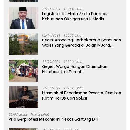
27/07/2021
43054 Lihat
Legislator Ini Minta Skala Prioritas
Kebutuhan Oksigen untuk Medis
02/10/2021
16628 Lihat
Begini Kronologi Terbakarnya Bangunan
Walet Yang Berada di Jalan Muara
Tuhup
11/09/2021
12830 Lihat
Geger, Warga Hungan Ditemukan
Membusuk di Rumah
21/07/2021
10719 Lihat
Masalah di Penerimaan Peserta, Pemkab
Kotim Harus Cari Solusi
05/07/2022
10302 Lihat
Pria Berprofesi Mekanik Ini Nekat Gantung Diri
29/06/2021
9990 Lihat