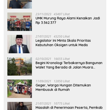
23/11/2023
43497 Lihat
UMK Murung Raya Alami Kenaikan Jadi
Rp 3.562.377
27/07/2021
43250 Lihat
Legislator Ini Minta Skala Prioritas
Kebutuhan Oksigen untuk Medis
02/10/2021
16655 Lihat
Begini Kronologi Terbakarnya Bangunan
Walet Yang Berada di Jalan Muara
Tuhup
11/09/2021
12850 Lihat
Geger, Warga Hungan Ditemukan
Membusuk di Rumah
21/07/2021
10775 Lihat
Masalah di Penerimaan Peserta, Pemkab