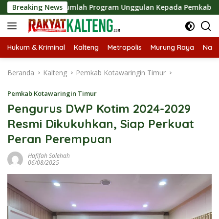
Langsung
aparkan Sejumlah Program Unggulan Kepada Pemkab Barut
Breaking News
ke
konten
Hukum & Kriminal
Kalteng
Metropolis
Murung Raya
Nasi
Beranda
Kalteng
Pemkab Kotawaringin Timur
Pemkab Kotawaringin Timur
Pengurus DWP Kotim 2024-2029
Resmi Dikukuhkan, Siap Perkuat
Peran Perempuan
Hafifah Solehah
06/08/2025