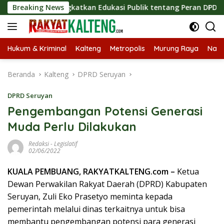
Langsung
gis, Tingkatkan Edukasi Publik tentang Peran DPD RI
Breaking News
M
ke
konten
Hukum & Kriminal
Kalteng
Metropolis
Murung Raya
Nasi
Beranda
Kalteng
DPRD Seruyan
DPRD Seruyan
Pengembangan Potensi Generasi
Muda Perlu Dilakukan
Redaksi
-
Legislatif
02/06/2022
KUALA PEMBUANG, RAKYATKALTENG.com –
Ketua
Dewan Perwakilan Rakyat Daerah (DPRD) Kabupaten
Seruyan, Zuli Eko Prasetyo meminta kepada
pemerintah melalui dinas terkaitnya untuk bisa
membantu pengembangan potensi para generasi