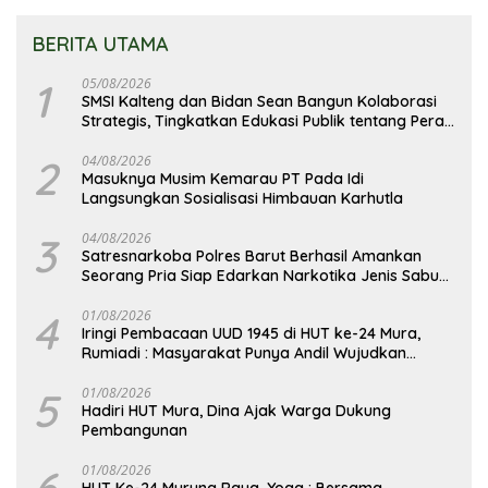
BERITA UTAMA
1
05/08/2026
SMSI Kalteng dan Bidan Sean Bangun Kolaborasi
Strategis, Tingkatkan Edukasi Publik tentang Peran
DPD RI
2
04/08/2026
Masuknya Musim Kemarau PT Pada Idi
Langsungkan Sosialisasi Himbauan Karhutla
3
04/08/2026
Satresnarkoba Polres Barut Berhasil Amankan
Seorang Pria Siap Edarkan Narkotika Jenis Sabu
Seberat 5,05 Gram
4
01/08/2026
Iringi Pembacaan UUD 1945 di HUT ke-24 Mura,
Rumiadi : Masyarakat Punya Andil Wujudkan
Pembangunan yang Lebih Besar
5
01/08/2026
Hadiri HUT Mura, Dina Ajak Warga Dukung
Pembangunan
6
01/08/2026
HUT Ke-24 Murung Raya, Yoga : Bersama