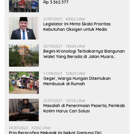
Rp 3.562.377
27/07/2021
43022 Lihat
Legislator Ini Minta Skala Prioritas
Kebutuhan Oksigen untuk Medis
02/10/2021
16624 Lihat
Begini Kronologi Terbakarnya Bangunan
Walet Yang Berada di Jalan Muara
Tuhup
11/09/2021
12829 Lihat
Geger, Warga Hungan Ditemukan
Membusuk di Rumah
21/07/2021
10716 Lihat
Masalah di Penerimaan Peserta, Pemkab
Kotim Harus Cari Solusi
05/07/2022
10302 Lihat
Pria Berprofesi Mekanik Ini Nekat Gantung Diri