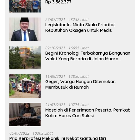
Rp 3.562.377
27/07/2021
43252 Lihat
Legislator Ini Minta Skala Prioritas
Kebutuhan Oksigen untuk Medis
02/10/2021
16655 Lihat
Begini Kronologi Terbakarnya Bangunan
Walet Yang Berada di Jalan Muara
Tuhup
11/09/2021
12850 Lihat
Geger, Warga Hungan Ditemukan
Membusuk di Rumah
21/07/2021
10775 Lihat
Masalah di Penerimaan Peserta, Pemkab
Kotim Harus Cari Solusi
05/07/2022
10303 Lihat
Pria Berprofesi Mekanik Ini Nekat Gantung Diri