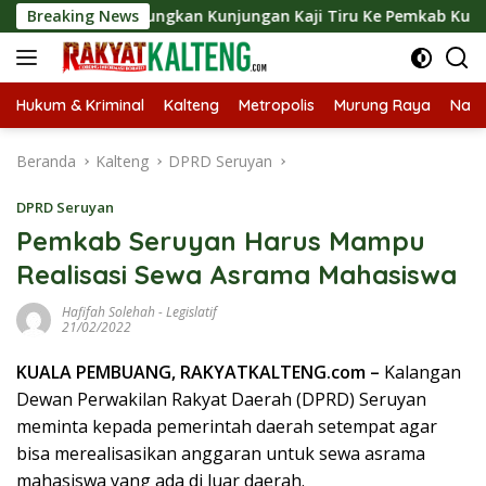
Langsung
ut Langsungkan Kunjungan Kaji Tiru Ke Pemkab Kulon Progo
Breaking News
ke
konten
Hukum & Kriminal
Kalteng
Metropolis
Murung Raya
Nasi
Beranda
Kalteng
DPRD Seruyan
DPRD Seruyan
Pemkab Seruyan Harus Mampu
Realisasi Sewa Asrama Mahasiswa
Hafifah Solehah
-
Legislatif
21/02/2022
KUALA PEMBUANG, RAKYATKALTENG.com –
Kalangan
Dewan Perwakilan Rakyat Daerah (DPRD) Seruyan
meminta kepada pemerintah daerah setempat agar
bisa merealisasikan anggaran untuk sewa asrama
mahasiswa yang ada di luar daerah.