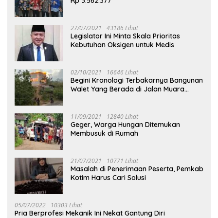
Rp 3.562.377
27/07/2021
43186 Lihat
Legislator Ini Minta Skala Prioritas
Kebutuhan Oksigen untuk Medis
02/10/2021
16646 Lihat
Begini Kronologi Terbakarnya Bangunan
Walet Yang Berada di Jalan Muara
Tuhup
11/09/2021
12840 Lihat
Geger, Warga Hungan Ditemukan
Membusuk di Rumah
21/07/2021
10771 Lihat
Masalah di Penerimaan Peserta, Pemkab
Kotim Harus Cari Solusi
05/07/2022
10303 Lihat
Pria Berprofesi Mekanik Ini Nekat Gantung Diri