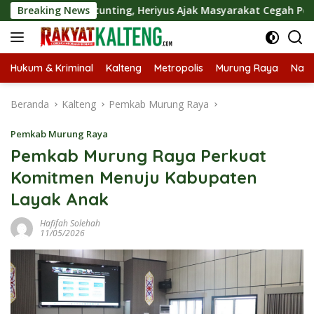
Langsung
Tekan Stunting, Heriyus Ajak Masyarakat Cegah Pernikahan Di
Breaking News
ke
konten
Hukum & Kriminal
Kalteng
Metropolis
Murung Raya
Nasi
Beranda
Kalteng
Pemkab Murung Raya
Pemkab Murung Raya
Pemkab Murung Raya Perkuat
Komitmen Menuju Kabupaten
Layak Anak
Hafifah Solehah
11/05/2026