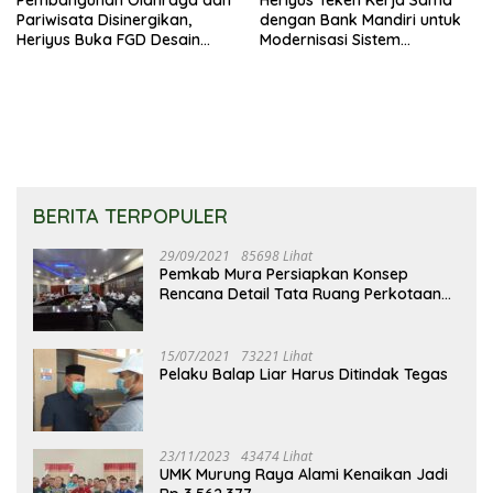
Pariwisata Disinergikan,
dengan Bank Mandiri untuk
Heriyus Buka FGD Desain
Modernisasi Sistem
Olahraga Daerah
Pembayaran Pajak Daerah
BERITA TERPOPULER
29/09/2021
85698 Lihat
Pemkab Mura Persiapkan Konsep
Rencana Detail Tata Ruang Perkotaan
Puruk Cahu
15/07/2021
73221 Lihat
Pelaku Balap Liar Harus Ditindak Tegas
23/11/2023
43474 Lihat
UMK Murung Raya Alami Kenaikan Jadi