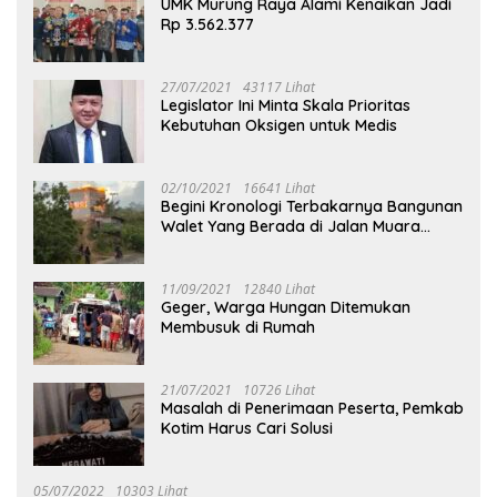
UMK Murung Raya Alami Kenaikan Jadi
Rp 3.562.377
27/07/2021
43117 Lihat
Legislator Ini Minta Skala Prioritas
Kebutuhan Oksigen untuk Medis
02/10/2021
16641 Lihat
Begini Kronologi Terbakarnya Bangunan
Walet Yang Berada di Jalan Muara
Tuhup
11/09/2021
12840 Lihat
Geger, Warga Hungan Ditemukan
Membusuk di Rumah
21/07/2021
10726 Lihat
Masalah di Penerimaan Peserta, Pemkab
Kotim Harus Cari Solusi
05/07/2022
10303 Lihat