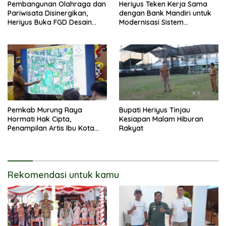
Pembangunan Olahraga dan
Heriyus Teken Kerja Sama
Pariwisata Disinergikan,
dengan Bank Mandiri untuk
Heriyus Buka FGD Desain
Modernisasi Sistem
Olahraga Daerah
Pembayaran Pajak Daerah
Pemkab Murung Raya
Bupati Heriyus Tinjau
Hormati Hak Cipta,
Kesiapan Malam Hiburan
Penampilan Artis Ibu Kota
Rakyat
Tidak Disiarkan Secara
Langsung
Rekomendasi untuk kamu