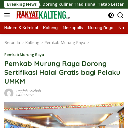
Langsung
o Dulu, Dorong Kuliner Tradisional Tetap Lestari
Breaking News
SMSI 
ke
konten
Hukum & Kriminal
Kalteng
Metropolis
Murung Raya
Nasi
Beranda
Kalteng
Pemkab Murung Raya
Pemkab Murung Raya
Pemkab Murung Raya Dorong
Sertifikasi Halal Gratis bagi Pelaku
UMKM
Hafifah Solehah
04/05/2026