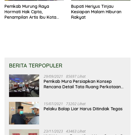
Pemkab Murung Raya
Bupati Heriyus Tinjau
Hormati Hak Cipta,
Kesiapan Malam Hiburan
Penampilan Artis Ibu Kota
Rakyat
Tidak Disiarkan Secara
Langsung
BERITA TERPOPULER
29/09/2021
85697 Lihat
Pemkab Mura Persiapkan Konsep
Rencana Detail Tata Ruang Perkotaan
Puruk Cahu
15/07/2021
73202 Lihat
Pelaku Balap Liar Harus Ditindak Tegas
23/11/2023
43463 Lihat