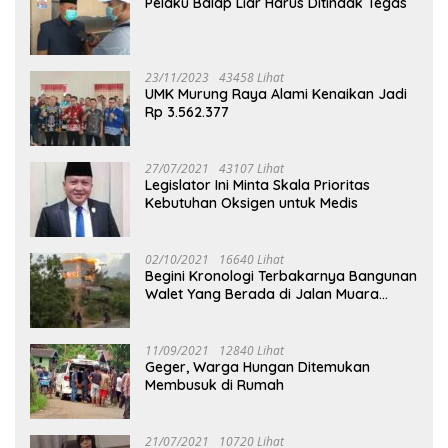
Pelaku Balap Liar Harus Ditindak Tegas
23/11/2023
43458 Lihat
UMK Murung Raya Alami Kenaikan Jadi
Rp 3.562.377
27/07/2021
43107 Lihat
Legislator Ini Minta Skala Prioritas
Kebutuhan Oksigen untuk Medis
02/10/2021
16640 Lihat
Begini Kronologi Terbakarnya Bangunan
Walet Yang Berada di Jalan Muara
Tuhup
11/09/2021
12840 Lihat
Geger, Warga Hungan Ditemukan
Membusuk di Rumah
21/07/2021
10720 Lihat