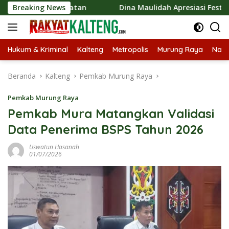
Langsung
Kerakyatan
Breaking News
Dina Maulidah Apresiasi Festival Jajanan Te
ke
konten
Hukum & Kriminal
Kalteng
Metropolis
Murung Raya
Nasi
Beranda
Kalteng
Pemkab Murung Raya
Pemkab Murung Raya
Pemkab Mura Matangkan Validasi
Data Penerima BSPS Tahun 2026
Uswatun Hasanah
01/07/2026