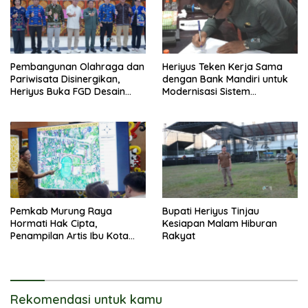
Pembangunan Olahraga dan
Heriyus Teken Kerja Sama
Pariwisata Disinergikan,
dengan Bank Mandiri untuk
Heriyus Buka FGD Desain
Modernisasi Sistem
Olahraga Daerah
Pembayaran Pajak Daerah
Pemkab Murung Raya
Bupati Heriyus Tinjau
Hormati Hak Cipta,
Kesiapan Malam Hiburan
Penampilan Artis Ibu Kota
Rakyat
Tidak Disiarkan Secara
Langsung
Rekomendasi untuk kamu