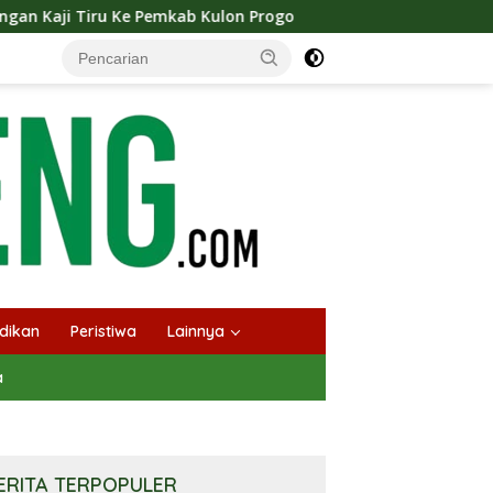
 Kulon Progo
Langsungkan Kaji Tiru, Bupati Bantul P
dikan
Peristiwa
Lainnya
a
ERITA TERPOPULER