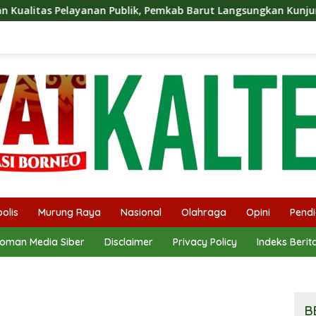
blik, Pemkab Barut Langsungkan Kunjungan Kaji Tiru Ke Pemkab
olis
Murung Raya
Nasional
Olahraga
Opini
Pendi
oman Media Siber
Disclaimer
Privacy Policy
Indeks Berit
B