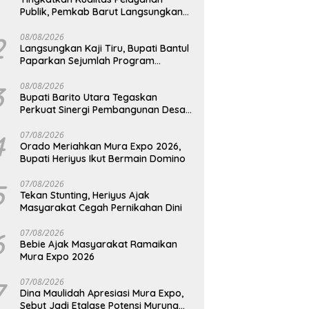
Publik, Pemkab Barut Langsungkan
Kunjungan Kaji Tiru Ke Pemkab Kulon
Progo
2
08/08/2026
Langsungkan Kaji Tiru, Bupati Bantul
Paparkan Sejumlah Program
Unggulan Kepada Pemkab Barut
3
08/08/2026
Bupati Barito Utara Tegaskan
Perkuat Sinergi Pembangunan Desa
dan Kelurahan Serta Kesiapan
Hadapi Potensi Karhutla
4
07/08/2026
Orado Meriahkan Mura Expo 2026,
Bupati Heriyus Ikut Bermain Domino
5
07/08/2026
Tekan Stunting, Heriyus Ajak
Masyarakat Cegah Pernikahan Dini
6
07/08/2026
Bebie Ajak Masyarakat Ramaikan
Mura Expo 2026
7
07/08/2026
Dina Maulidah Apresiasi Mura Expo,
Sebut Jadi Etalase Potensi Murung