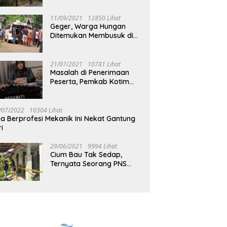
Jalan Muara Tuhup
11/09/2021
12850 Lihat
Geger, Warga Hungan
Ditemukan Membusuk di
Rumah
21/07/2021
10781 Lihat
Masalah di Penerimaan
Peserta, Pemkab Kotim
Harus Cari Solusi
/07/2022
10304 Lihat
ia Berprofesi Mekanik Ini Nekat Gantung
ri
29/06/2021
9994 Lihat
Cium Bau Tak Sedap,
Ternyata Seorang PNS
Aktif di Mura Tewas di
Rumah Kopel