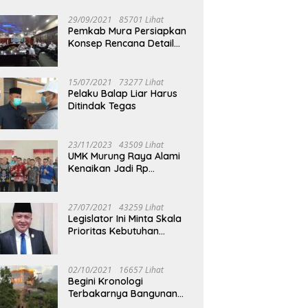
29/09/2021
85701 Lihat
Pemkab Mura Persiapkan
Konsep Rencana Detail
Tata Ruang Perkotaan
Puruk Cahu
15/07/2021
73277 Lihat
Pelaku Balap Liar Harus
Ditindak Tegas
23/11/2023
43509 Lihat
UMK Murung Raya Alami
Kenaikan Jadi Rp
3.562.377
27/07/2021
43259 Lihat
Legislator Ini Minta Skala
Prioritas Kebutuhan
Oksigen untuk Medis
02/10/2021
16657 Lihat
Begini Kronologi
Terbakarnya Bangunan
Walet Yang Berada di