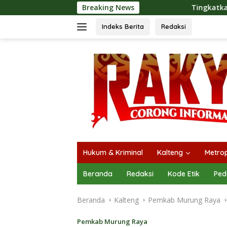
Langsung
Breaking News
Tingkatkan Kualitas Pelayanan Pu
ke
konten
Indeks Berita
Redaksi
Hukum & Kriminal
Kalteng
Metrop
Beranda
Redaksi
Kode Etik
Ped
Beranda
Kalteng
Pemkab Murung Raya
Pemkab Murung Raya