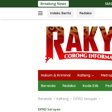
Langsung
Breaking News
SMSI Kalteng dan Bidan
ke
konten
Indeks Berita
Redaksi
Hukum & Kriminal
Kalteng
Metrop
Beranda
Redaksi
Kode Etik
Ped
Beranda
Kalteng
DPRD Seruyan
DPRD Seruyan