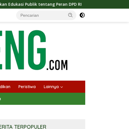
tentang Peran DPD RI
Masuknya Musim Kemarau PT Pada 
dikan
Peristiwa
Lainnya
a
ERITA TERPOPULER