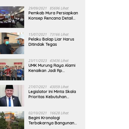
29/09/2021
85696 Lihat
Pemkab Mura Persiapkan
Konsep Rencana Detail
Tata Ruang Perkotaan
Puruk Cahu
15/07/2021
73166 Lihat
Pelaku Balap Liar Harus
Ditindak Tegas
23/11/2023
43436 Lihat
UMK Murung Raya Alami
Kenaikan Jadi Rp
3.562.377
27/07/2021
43059 Lihat
Legislator Ini Minta Skala
Prioritas Kebutuhan
Oksigen untuk Medis
02/10/2021
16628 Lihat
Begini Kronologi
Terbakarnya Bangunan
Walet Yang Berada di