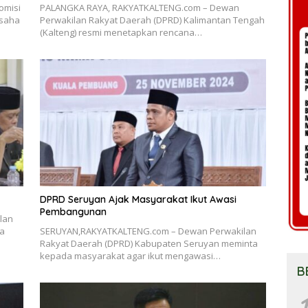
omisi
PALANGKA RAYA, RAKYATKALTENG.com – Dewan
usaha
Perwakilan Rakyat Daerah (DPRD) Kalimantan Tengah
(Kalteng) resmi menetapkan rencana…
DPRD Seruyan Ajak Masyarakat Ikut Awasi
Pembangunan
lan
da
SERUYAN,RAKYATKALTENG.com – Dewan Perwakilan
Rakyat Daerah (DPRD) Kabupaten Seruyan meminta
kepada masyarakat agar ikut mengawasi…
B
1