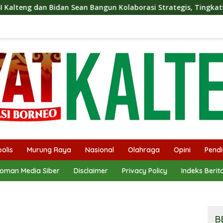
 Sean Bangun Kolaborasi Strategis, Tingkatkan Edukasi Publik 
olis
Murung Raya
Nasional
Olahraga
Opini
Pendi
oman Media Siber
Disclaimer
Privacy Policy
Indeks Berit
B