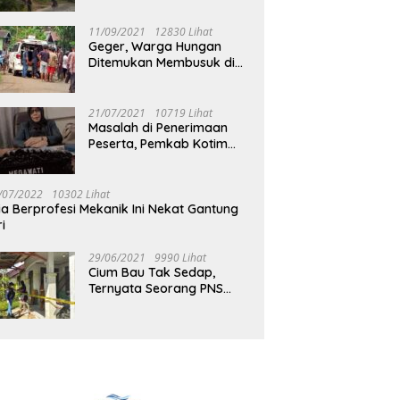
Jalan Muara Tuhup
11/09/2021
12830 Lihat
Geger, Warga Hungan
Ditemukan Membusuk di
Rumah
21/07/2021
10719 Lihat
Masalah di Penerimaan
Peserta, Pemkab Kotim
Harus Cari Solusi
/07/2022
10302 Lihat
ia Berprofesi Mekanik Ini Nekat Gantung
ri
29/06/2021
9990 Lihat
Cium Bau Tak Sedap,
Ternyata Seorang PNS
Aktif di Mura Tewas di
Rumah Kopel