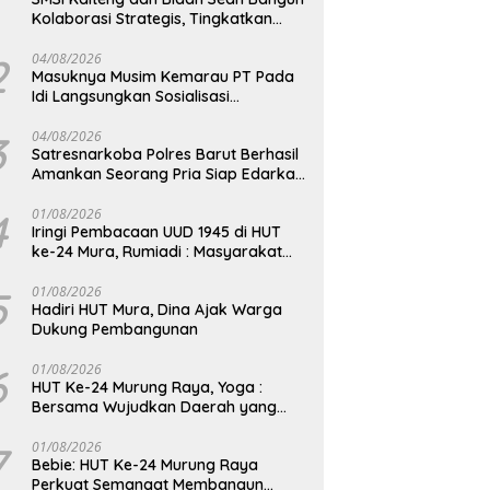
Kolaborasi Strategis, Tingkatkan
Edukasi Publik tentang Peran DPD RI
2
04/08/2026
Masuknya Musim Kemarau PT Pada
Idi Langsungkan Sosialisasi
Himbauan Karhutla
3
04/08/2026
Satresnarkoba Polres Barut Berhasil
Amankan Seorang Pria Siap Edarkan
Narkotika Jenis Sabu Seberat 5,05
Gram
4
01/08/2026
Iringi Pembacaan UUD 1945 di HUT
ke-24 Mura, Rumiadi : Masyarakat
Punya Andil Wujudkan Pembangunan
yang Lebih Besar
5
01/08/2026
Hadiri HUT Mura, Dina Ajak Warga
Dukung Pembangunan
6
01/08/2026
HUT Ke-24 Murung Raya, Yoga :
Bersama Wujudkan Daerah yang
Berdaya Saing
7
01/08/2026
Bebie: HUT Ke-24 Murung Raya
Perkuat Semangat Membangun