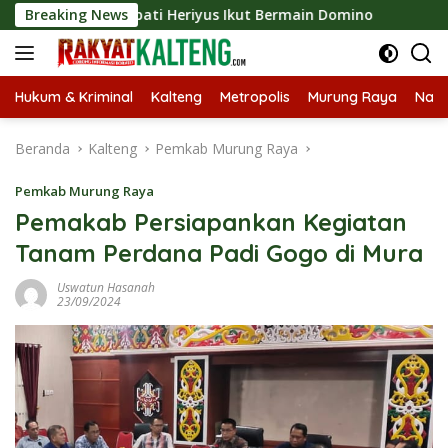
Langsung
 2026, Bupati Heriyus Ikut Bermain Domino
Breaking News
Tekan Stun
ke
konten
Hukum & Kriminal
Kalteng
Metropolis
Murung Raya
Nasi
Beranda
Kalteng
Pemkab Murung Raya
Pemkab Murung Raya
Pemakab Persiapankan Kegiatan
Tanam Perdana Padi Gogo di Mura
Uswatun Hasanah
23/09/2024