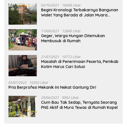
02/10/2021
16648 Lihat
Begini Kronologi Terbakarnya Bangunan
Walet Yang Berada di Jalan Muara
Tuhup
11/09/2021
12840 Lihat
Geger, Warga Hungan Ditemukan
Membusuk di Rumah
21/07/2021
10772 Lihat
Masalah di Penerimaan Peserta, Pemkab
Kotim Harus Cari Solusi
05/07/2022
10303 Lihat
Pria Berprofesi Mekanik Ini Nekat Gantung Diri
29/06/2021
9992 Lihat
Cium Bau Tak Sedap, Ternyata Seorang
PNS Aktif di Mura Tewas di Rumah Kopel