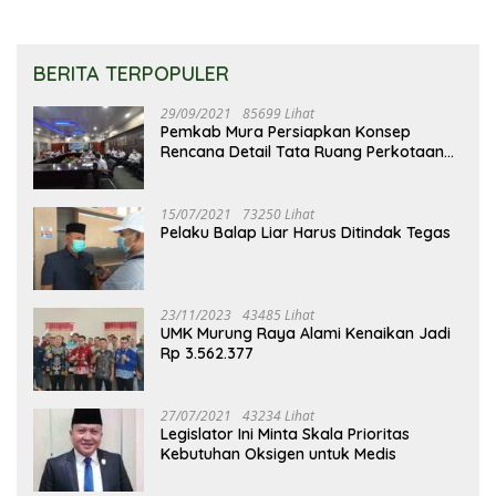
BERITA TERPOPULER
29/09/2021
85699 Lihat
Pemkab Mura Persiapkan Konsep
Rencana Detail Tata Ruang Perkotaan
Puruk Cahu
15/07/2021
73250 Lihat
Pelaku Balap Liar Harus Ditindak Tegas
23/11/2023
43485 Lihat
UMK Murung Raya Alami Kenaikan Jadi
Rp 3.562.377
27/07/2021
43234 Lihat
Legislator Ini Minta Skala Prioritas
Kebutuhan Oksigen untuk Medis