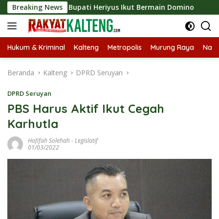
Langsung
xpo 2026, Bupati Heriyus Ikut Bermain Domino
Breaking News
Tekan S
ke
konten
Hukum & Kriminal
Kalteng
Metropolis
Murung Raya
Nasi
Beranda
Kalteng
DPRD Seruyan
DPRD Seruyan
PBS Harus Aktif Ikut Cegah
Karhutla
Hafifah Solehah
-
Legislatif
01/03/2022