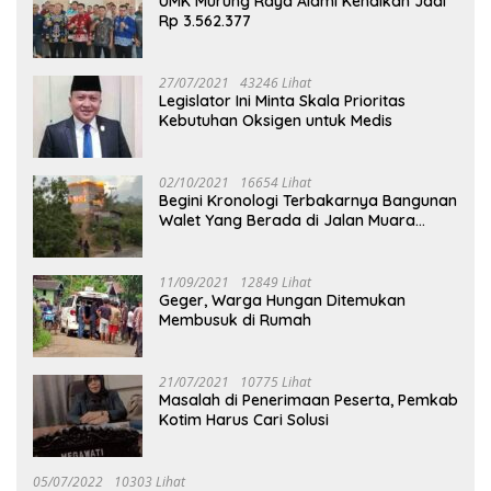
UMK Murung Raya Alami Kenaikan Jadi
Rp 3.562.377
27/07/2021
43246 Lihat
Legislator Ini Minta Skala Prioritas
Kebutuhan Oksigen untuk Medis
02/10/2021
16654 Lihat
Begini Kronologi Terbakarnya Bangunan
Walet Yang Berada di Jalan Muara
Tuhup
11/09/2021
12849 Lihat
Geger, Warga Hungan Ditemukan
Membusuk di Rumah
21/07/2021
10775 Lihat
Masalah di Penerimaan Peserta, Pemkab
Kotim Harus Cari Solusi
05/07/2022
10303 Lihat