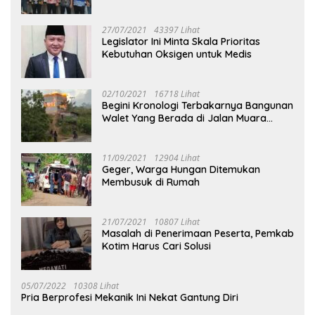
27/07/2021
43397 Lihat
Legislator Ini Minta Skala Prioritas
Kebutuhan Oksigen untuk Medis
02/10/2021
16718 Lihat
Begini Kronologi Terbakarnya Bangunan
Walet Yang Berada di Jalan Muara
Tuhup
11/09/2021
12904 Lihat
Geger, Warga Hungan Ditemukan
Membusuk di Rumah
21/07/2021
10807 Lihat
Masalah di Penerimaan Peserta, Pemkab
Kotim Harus Cari Solusi
05/07/2022
10308 Lihat
Pria Berprofesi Mekanik Ini Nekat Gantung Diri