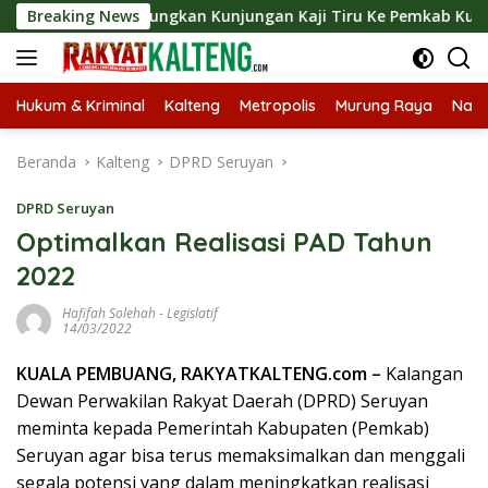
Langsung
Barut Langsungkan Kunjungan Kaji Tiru Ke Pemkab Kulon Progo
Breaking News
ke
konten
Hukum & Kriminal
Kalteng
Metropolis
Murung Raya
Nasi
Beranda
Kalteng
DPRD Seruyan
DPRD Seruyan
Optimalkan Realisasi PAD Tahun
2022
Hafifah Solehah
-
Legislatif
14/03/2022
KUALA PEMBUANG, RAKYATKALTENG.com –
Kalangan
Dewan Perwakilan Rakyat Daerah (DPRD) Seruyan
meminta kepada Pemerintah Kabupaten (Pemkab)
Seruyan agar bisa terus memaksimalkan dan menggali
segala potensi yang dalam meningkatkan realisasi