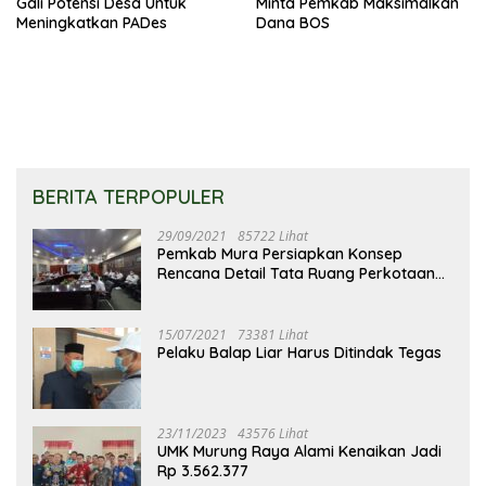
Gali Potensi Desa Untuk
Minta Pemkab Maksimalkan
Meningkatkan PADes
Dana BOS
BERITA TERPOPULER
29/09/2021
85722 Lihat
Pemkab Mura Persiapkan Konsep
Rencana Detail Tata Ruang Perkotaan
Puruk Cahu
15/07/2021
73381 Lihat
Pelaku Balap Liar Harus Ditindak Tegas
23/11/2023
43576 Lihat
UMK Murung Raya Alami Kenaikan Jadi
Rp 3.562.377