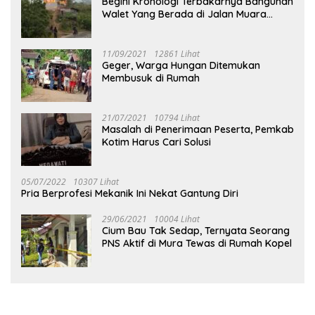
Begini Kronologi Terbakarnya Bangunan
Walet Yang Berada di Jalan Muara
Tuhup
11/09/2021
12861 Lihat
Geger, Warga Hungan Ditemukan
Membusuk di Rumah
21/07/2021
10794 Lihat
Masalah di Penerimaan Peserta, Pemkab
Kotim Harus Cari Solusi
05/07/2022
10307 Lihat
Pria Berprofesi Mekanik Ini Nekat Gantung Diri
29/06/2021
10004 Lihat
Cium Bau Tak Sedap, Ternyata Seorang
PNS Aktif di Mura Tewas di Rumah Kopel