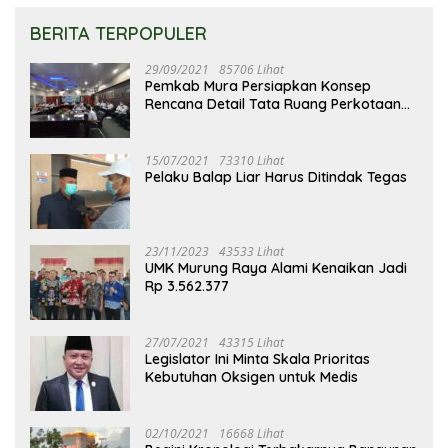
BERITA TERPOPULER
29/09/2021
85706 Lihat
Pemkab Mura Persiapkan Konsep
Rencana Detail Tata Ruang Perkotaan
Puruk Cahu
15/07/2021
73310 Lihat
Pelaku Balap Liar Harus Ditindak Tegas
23/11/2023
43533 Lihat
UMK Murung Raya Alami Kenaikan Jadi
Rp 3.562.377
27/07/2021
43315 Lihat
Legislator Ini Minta Skala Prioritas
Kebutuhan Oksigen untuk Medis
02/10/2021
16668 Lihat