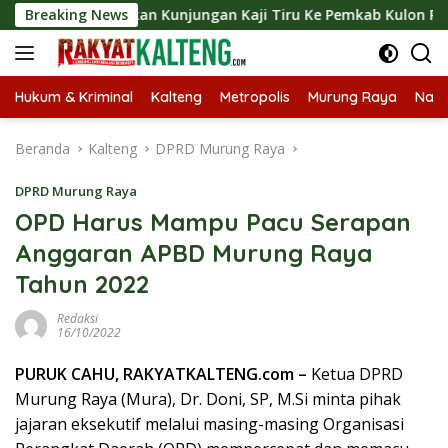
Langsung
angsungkan Kunjungan Kaji Tiru Ke Pemkab Kulon Progo
Breaking News
ke
konten
Hukum & Kriminal
Kalteng
Metropolis
Murung Raya
Nasi
Beranda
Kalteng
DPRD Murung Raya
DPRD Murung Raya
OPD Harus Mampu Pacu Serapan
Anggaran APBD Murung Raya
Tahun 2022
Redaksi
16/10/2022
PURUK CAHU, RAKYATKALTENG.com –
Ketua DPRD
Murung Raya (Mura), Dr. Doni, SP, M.Si minta pihak
jajaran eksekutif melalui masing-masing Organisasi