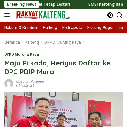
Langsung
sional Tetap Lestari
Breaking News
SMSI Kalteng dan Bidan Sean Bang
ke
konten
Hukum & Kriminal
Kalteng
Metropolis
Murung Raya
Nasi
Beranda
Kalteng
DPRD Murung Raya
DPRD Murung Raya
Maju Pilkada, Heriyus Daftar ke
DPC PDIP Mura
Uswatun Hasanah
01/05/2024