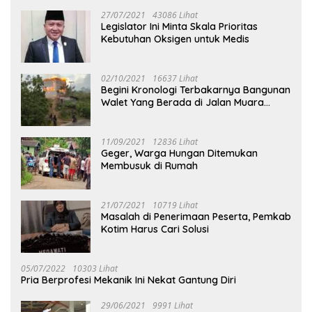
27/07/2021
43086 Lihat
Legislator Ini Minta Skala Prioritas
Kebutuhan Oksigen untuk Medis
02/10/2021
16637 Lihat
Begini Kronologi Terbakarnya Bangunan
Walet Yang Berada di Jalan Muara
Tuhup
11/09/2021
12836 Lihat
Geger, Warga Hungan Ditemukan
Membusuk di Rumah
21/07/2021
10719 Lihat
Masalah di Penerimaan Peserta, Pemkab
Kotim Harus Cari Solusi
05/07/2022
10303 Lihat
Pria Berprofesi Mekanik Ini Nekat Gantung Diri
29/06/2021
9991 Lihat