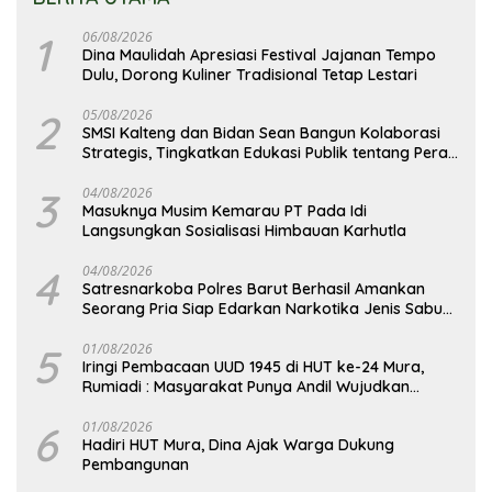
1
06/08/2026
Dina Maulidah Apresiasi Festival Jajanan Tempo
Dulu, Dorong Kuliner Tradisional Tetap Lestari
2
05/08/2026
SMSI Kalteng dan Bidan Sean Bangun Kolaborasi
Strategis, Tingkatkan Edukasi Publik tentang Peran
DPD RI
3
04/08/2026
Masuknya Musim Kemarau PT Pada Idi
Langsungkan Sosialisasi Himbauan Karhutla
4
04/08/2026
Satresnarkoba Polres Barut Berhasil Amankan
Seorang Pria Siap Edarkan Narkotika Jenis Sabu
Seberat 5,05 Gram
5
01/08/2026
Iringi Pembacaan UUD 1945 di HUT ke-24 Mura,
Rumiadi : Masyarakat Punya Andil Wujudkan
Pembangunan yang Lebih Besar
6
01/08/2026
Hadiri HUT Mura, Dina Ajak Warga Dukung
Pembangunan