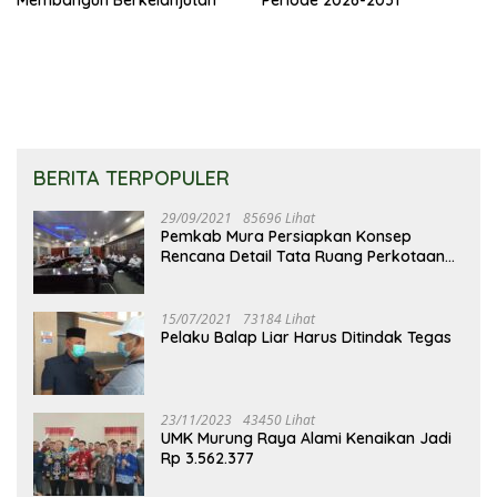
BERITA TERPOPULER
29/09/2021
85696 Lihat
Pemkab Mura Persiapkan Konsep
Rencana Detail Tata Ruang Perkotaan
Puruk Cahu
15/07/2021
73184 Lihat
Pelaku Balap Liar Harus Ditindak Tegas
23/11/2023
43450 Lihat
UMK Murung Raya Alami Kenaikan Jadi
Rp 3.562.377