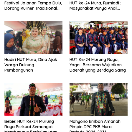
Festival Jajanan Tempo Dulu,
HUT ke-24 Mura, Rumiadi :
Dorong Kuliner Tradisional
Masyarakat Punya Andil
Tetap Lestari
Wujudkan Pembangunan
yang Lebih Besar
Hadiri HUT Mura, Dina Ajak
HUT Ke-24 Murung Raya,
Warga Dukung
Yoga : Bersama Wujudkan
Pembangunan
Daerah yang Berdaya Saing
Bebie: HUT Ke-24 Murung
Mahyono Emban Amanah
Raya Perkuat Semangat
Pimpin DPC PKB Mura
Membangun Berkelanjutan
Periode 2026-2031