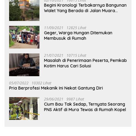
02/10/2021
16615 Lihat
Begini Kronologi Terbakarnya Bangunan
Walet Yang Berada di Jalan Muara
Tuhup
11/09/2021
12825 Lihat
Geger, Warga Hungan Ditemukan
Membusuk di Rumah
21/07/2021
10715 Lihat
Masalah di Penerimaan Peserta, Pemkab
Kotim Harus Cari Solusi
05/07/2022
10302 Lihat
Pria Berprofesi Mekanik Ini Nekat Gantung Diri
29/06/2021
9987 Lihat
Cium Bau Tak Sedap, Ternyata Seorang
PNS Aktif di Mura Tewas di Rumah Kopel