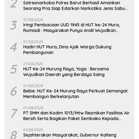
2
Satresnarkoba Polres Barut Berhasil Amankan
Seorang Pria Siap Edarkan Narkotika Jenis Sabu
Seberat 5,05 Gram
3
01/08/2026
Iringi Pembacaan UUD 1945 di HUT ke-24 Mura,
Rumiadi : Masyarakat Punya Andil Wujudkan
Pembangunan yang Lebih Besar
4
01/08/2026
Hadiri HUT Mura, Dina Ajak Warga Dukung
Pembangunan
5
01/08/2026
HUT Ke-24 Murung Raya, Yoga : Bersama
Wujudkan Daerah yang Berdaya Saing
6
01/08/2026
Bebie: HUT Ke-24 Murung Raya Perkuat Semangat
Membangun Berkelanjutan
7
01/08/2026
PT SMM dan Kodim 1013/Mtw Resmikan Fasilitas Air
Bersih Serta Bagikan Paket Sembako Kepada
Masyarakat
8
01/08/2026
Sejahterakan Masyarakat, Gubernur Kalteng