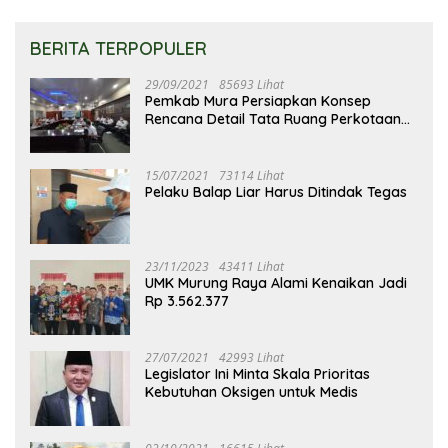
BERITA TERPOPULER
29/09/2021
85693 Lihat
Pemkab Mura Persiapkan Konsep
Rencana Detail Tata Ruang Perkotaan
Puruk Cahu
15/07/2021
73114 Lihat
Pelaku Balap Liar Harus Ditindak Tegas
23/11/2023
43411 Lihat
UMK Murung Raya Alami Kenaikan Jadi
Rp 3.562.377
27/07/2021
42993 Lihat
Legislator Ini Minta Skala Prioritas
Kebutuhan Oksigen untuk Medis