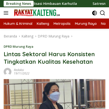
Langsung
 Sosialisasi Himbauan Karhutla
Breaking News
Satresnarkoba Polres
ke
konten
Hukum & Kriminal
Kalteng
Metropolis
Murung Raya
Nasi
Beranda
Kalteng
DPRD Murung Raya
DPRD Murung Raya
Lintas Sektoral Harus Konsisten
Tingkatkan Kualitas Kesehatan
Redaksi
19/11/2022