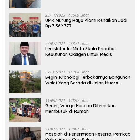
23/11/2023
43569 Lihat
UMK Murung Raya Alami Kenaikan Jadi
Rp 3.562.377
27/07/2021
43371 Lihat
Legislator Ini Minta Skala Prioritas
Kebutuhan Oksigen untuk Medis
02/10/2021
16704 Lihat
Begini Kronologi Terbakarnya Bangunan
Walet Yang Berada di Jalan Muara
Tuhup
11/09/2021
12897 Lihat
Geger, Warga Hungan Ditemukan
Membusuk di Rumah
21/07/2021
10807 Lihat
Masalah di Penerimaan Peserta, Pemkab
Kotim Harus Cari Solusi