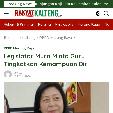
Langsung
ungkan Kunjungan Kaji Tiru Ke Pemkab Kulon Progo
Breaking News
Lan
ke
konten
Hukum & Kriminal
Kalteng
Metropolis
Murung Raya
Nasi
Beranda
Kalteng
DPRD Murung Raya
DPRD Murung Raya
Legislator Mura Minta Guru
Tingkatkan Kemampuan Diri
Irwan
13/05/2024