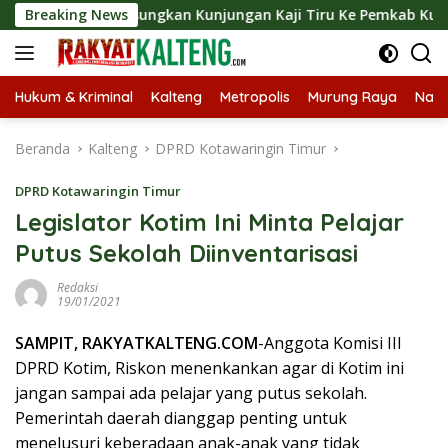
Langsung
ut Langsungkan Kunjungan Kaji Tiru Ke Pemkab Kulon Progo
Breaking News
ke
konten
Hukum & Kriminal
Kalteng
Metropolis
Murung Raya
Nasi
Beranda
Kalteng
DPRD Kotawaringin Timur
DPRD Kotawaringin Timur
Legislator Kotim Ini Minta Pelajar
Putus Sekolah Diinventarisasi
Redaksi
19/01/2021
SAMPIT, RAKYATKALTENG.COM
-Anggota Komisi III
DPRD Kotim, Riskon menenkankan agar di Kotim ini
jangan sampai ada pelajar yang putus sekolah.
Pemerintah daerah dianggap penting untuk
menelusuri keberadaan anak-anak yang tidak