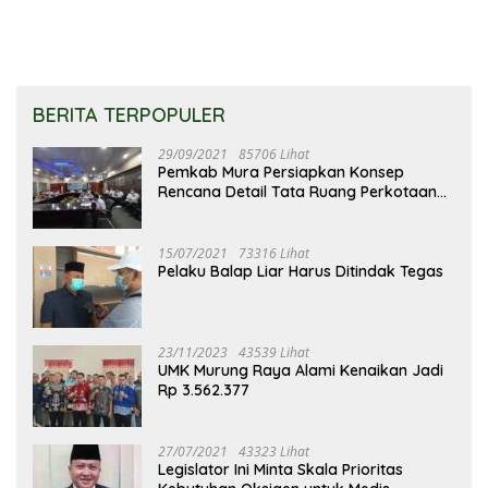
BERITA TERPOPULER
29/09/2021
85706 Lihat
Pemkab Mura Persiapkan Konsep
Rencana Detail Tata Ruang Perkotaan
Puruk Cahu
15/07/2021
73316 Lihat
Pelaku Balap Liar Harus Ditindak Tegas
23/11/2023
43539 Lihat
UMK Murung Raya Alami Kenaikan Jadi
Rp 3.562.377
27/07/2021
43323 Lihat
Legislator Ini Minta Skala Prioritas