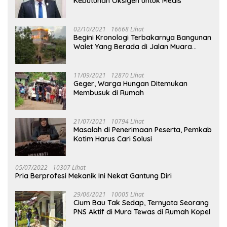
Kebutuhan Oksigen untuk Medis
02/10/2021
16668 Lihat
Begini Kronologi Terbakarnya Bangunan
Walet Yang Berada di Jalan Muara
Tuhup
11/09/2021
12870 Lihat
Geger, Warga Hungan Ditemukan
Membusuk di Rumah
21/07/2021
10794 Lihat
Masalah di Penerimaan Peserta, Pemkab
Kotim Harus Cari Solusi
05/07/2022
10307 Lihat
Pria Berprofesi Mekanik Ini Nekat Gantung Diri
29/06/2021
10005 Lihat
Cium Bau Tak Sedap, Ternyata Seorang
PNS Aktif di Mura Tewas di Rumah Kopel