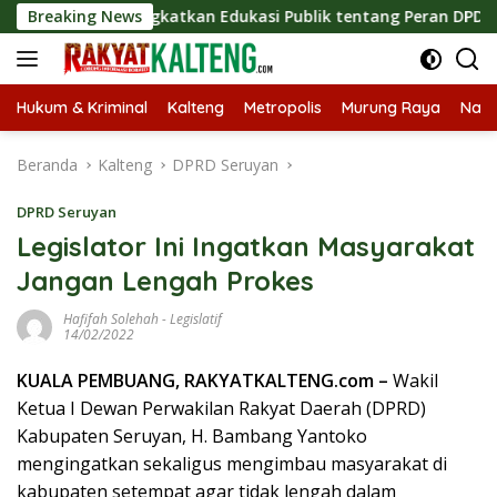
Langsung
is, Tingkatkan Edukasi Publik tentang Peran DPD RI
Breaking News
Ma
ke
konten
Hukum & Kriminal
Kalteng
Metropolis
Murung Raya
Nasi
Beranda
Kalteng
DPRD Seruyan
DPRD Seruyan
Legislator Ini Ingatkan Masyarakat
Jangan Lengah Prokes
Hafifah Solehah
-
Legislatif
14/02/2022
KUALA PEMBUANG, RAKYATKALTENG.com –
Wakil
Ketua I Dewan Perwakilan Rakyat Daerah (DPRD)
Kabupaten Seruyan, H. Bambang Yantoko
mengingatkan sekaligus mengimbau masyarakat di
kabupaten setempat agar tidak lengah dalam