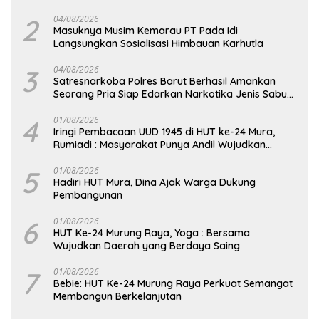
DPD RI
2
04/08/2026
Masuknya Musim Kemarau PT Pada Idi
Langsungkan Sosialisasi Himbauan Karhutla
3
04/08/2026
Satresnarkoba Polres Barut Berhasil Amankan
Seorang Pria Siap Edarkan Narkotika Jenis Sabu
Seberat 5,05 Gram
4
01/08/2026
Iringi Pembacaan UUD 1945 di HUT ke-24 Mura,
Rumiadi : Masyarakat Punya Andil Wujudkan
Pembangunan yang Lebih Besar
5
01/08/2026
Hadiri HUT Mura, Dina Ajak Warga Dukung
Pembangunan
6
01/08/2026
HUT Ke-24 Murung Raya, Yoga : Bersama
Wujudkan Daerah yang Berdaya Saing
7
01/08/2026
Bebie: HUT Ke-24 Murung Raya Perkuat Semangat
Membangun Berkelanjutan