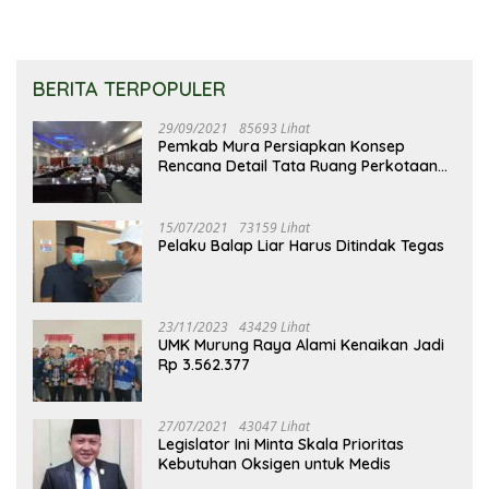
BERITA TERPOPULER
29/09/2021
85693 Lihat
Pemkab Mura Persiapkan Konsep
Rencana Detail Tata Ruang Perkotaan
Puruk Cahu
15/07/2021
73159 Lihat
Pelaku Balap Liar Harus Ditindak Tegas
23/11/2023
43429 Lihat
UMK Murung Raya Alami Kenaikan Jadi
Rp 3.562.377
27/07/2021
43047 Lihat
Legislator Ini Minta Skala Prioritas
Kebutuhan Oksigen untuk Medis