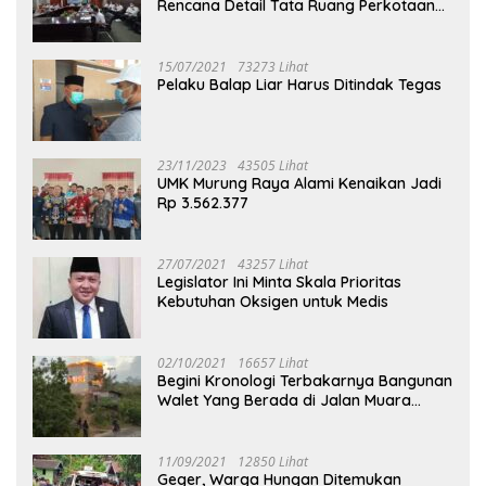
Rencana Detail Tata Ruang Perkotaan
Puruk Cahu
15/07/2021
73273 Lihat
Pelaku Balap Liar Harus Ditindak Tegas
23/11/2023
43505 Lihat
UMK Murung Raya Alami Kenaikan Jadi
Rp 3.562.377
27/07/2021
43257 Lihat
Legislator Ini Minta Skala Prioritas
Kebutuhan Oksigen untuk Medis
02/10/2021
16657 Lihat
Begini Kronologi Terbakarnya Bangunan
Walet Yang Berada di Jalan Muara
Tuhup
11/09/2021
12850 Lihat
Geger, Warga Hungan Ditemukan