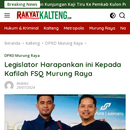
Langsung
sungkan Kunjungan Kaji Tiru Ke Pemkab Kulon Progo
Breaking News
La
ke
konten
Hukum & Kriminal
Kalteng
Metropolis
Murung Raya
Nasi
Beranda
Kalteng
DPRD Murung Raya
DPRD Murung Raya
Legislator Harapankan ini Kepada
Kafilah FSQ Murung Raya
Redaksi
29/07/2024