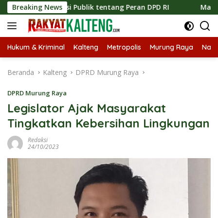
Langsung
Edukasi Publik tentang Peran DPD RI
Breaking News
Masuknya Musim K
ke
konten
Hukum & Kriminal
Kalteng
Metropolis
Murung Raya
Nasi
Beranda
Kalteng
DPRD Murung Raya
DPRD Murung Raya
Legislator Ajak Masyarakat
Tingkatkan Kebersihan Lingkungan
Redaksi
24/10/2023