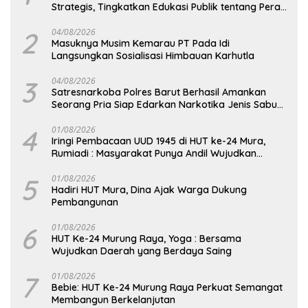
Strategis, Tingkatkan Edukasi Publik tentang Peran
DPD RI
2
04/08/2026
Masuknya Musim Kemarau PT Pada Idi
Langsungkan Sosialisasi Himbauan Karhutla
3
04/08/2026
Satresnarkoba Polres Barut Berhasil Amankan
Seorang Pria Siap Edarkan Narkotika Jenis Sabu
Seberat 5,05 Gram
4
01/08/2026
Iringi Pembacaan UUD 1945 di HUT ke-24 Mura,
Rumiadi : Masyarakat Punya Andil Wujudkan
Pembangunan yang Lebih Besar
5
01/08/2026
Hadiri HUT Mura, Dina Ajak Warga Dukung
Pembangunan
6
01/08/2026
HUT Ke-24 Murung Raya, Yoga : Bersama
Wujudkan Daerah yang Berdaya Saing
7
01/08/2026
Bebie: HUT Ke-24 Murung Raya Perkuat Semangat
Membangun Berkelanjutan