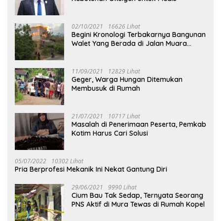
02/10/2021
16626 Lihat
Begini Kronologi Terbakarnya Bangunan
Walet Yang Berada di Jalan Muara
Tuhup
11/09/2021
12829 Lihat
Geger, Warga Hungan Ditemukan
Membusuk di Rumah
21/07/2021
10717 Lihat
Masalah di Penerimaan Peserta, Pemkab
Kotim Harus Cari Solusi
05/07/2022
10302 Lihat
Pria Berprofesi Mekanik Ini Nekat Gantung Diri
29/06/2021
9990 Lihat
Cium Bau Tak Sedap, Ternyata Seorang
PNS Aktif di Mura Tewas di Rumah Kopel