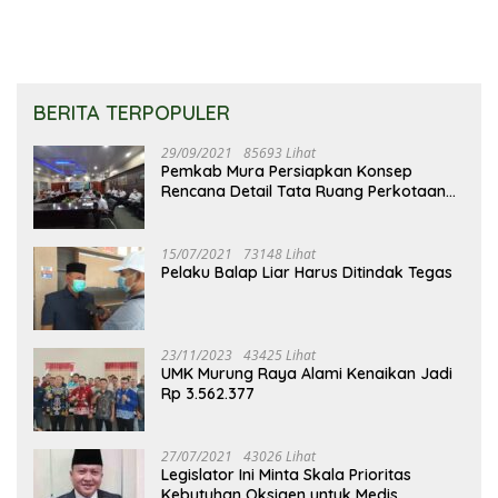
BERITA TERPOPULER
29/09/2021
85693 Lihat
Pemkab Mura Persiapkan Konsep
Rencana Detail Tata Ruang Perkotaan
Puruk Cahu
15/07/2021
73148 Lihat
Pelaku Balap Liar Harus Ditindak Tegas
23/11/2023
43425 Lihat
UMK Murung Raya Alami Kenaikan Jadi
Rp 3.562.377
27/07/2021
43026 Lihat
Legislator Ini Minta Skala Prioritas
Kebutuhan Oksigen untuk Medis