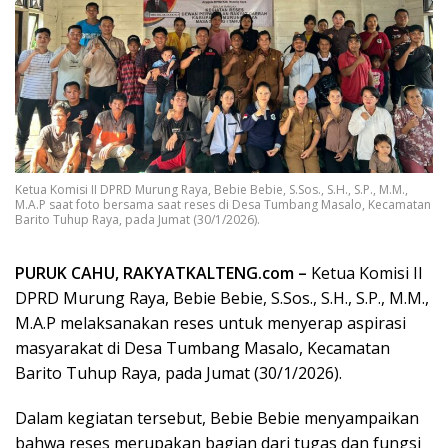
Ketua Komisi II DPRD Murung Raya, Bebie Bebie, S.Sos., S.H., S.P., M.M.,
M.A.P saat foto bersama saat reses di Desa Tumbang Masalo, Kecamatan
Barito Tuhup Raya, pada Jumat (30/1/2026).
PURUK CAHU, RAKYATKALTENG.com –
Ketua Komisi II
DPRD Murung Raya, Bebie Bebie, S.Sos., S.H., S.P., M.M.,
M.A.P melaksanakan reses untuk menyerap aspirasi
masyarakat di Desa Tumbang Masalo, Kecamatan
Barito Tuhup Raya, pada Jumat (30/1/2026).
Dalam kegiatan tersebut, Bebie Bebie menyampaikan
bahwa reses merupakan bagian dari tugas dan fungsi