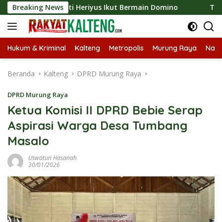
Langsung
26, Bupati Heriyus Ikut Bermain Domino
Breaking News
Tekan Stuntin
ke
konten
Hukum & Kriminal
Kalteng
Metropolis
Murung Raya
Nasi
Beranda
Kalteng
DPRD Murung Raya
DPRD Murung Raya
Ketua Komisi II DPRD Bebie Serap
Aspirasi Warga Desa Tumbang
Masalo
Uswatun Hasanah
30/01/2026