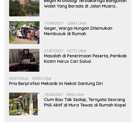
Begini Kronologi Terbakarnya Bangunan
Walet Yang Berada di Jalan Muara
Tuhup
11/09/2021
12843 Lihat
Geger, Warga Hungan Ditemukan
Membusuk di Rumah
21/07/2021
10772 Lihat
Masalah di Penerimaan Peserta, Pemkab
Kotim Harus Cari Solusi
05/07/2022
10303 Lihat
Pria Berprofesi Mekanik Ini Nekat Gantung Diri
29/06/2021
9992 Lihat
Cium Bau Tak Sedap, Ternyata Seorang
PNS Aktif di Mura Tewas di Rumah Kopel