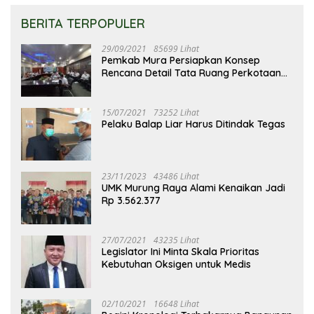
BERITA TERPOPULER
29/09/2021
85699 Lihat
Pemkab Mura Persiapkan Konsep
Rencana Detail Tata Ruang Perkotaan
Puruk Cahu
15/07/2021
73252 Lihat
Pelaku Balap Liar Harus Ditindak Tegas
23/11/2023
43486 Lihat
UMK Murung Raya Alami Kenaikan Jadi
Rp 3.562.377
27/07/2021
43235 Lihat
Legislator Ini Minta Skala Prioritas
Kebutuhan Oksigen untuk Medis
02/10/2021
16648 Lihat