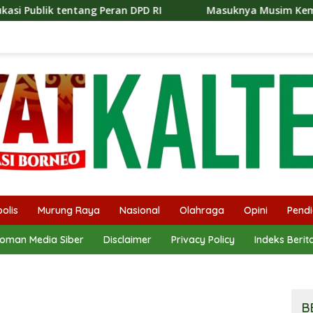
 DPD RI
Masuknya Musim Kemarau PT Pada Idi Langsun
olis
Murung Raya
Nasional
Olahraga
Opini
Pendi
oman Media Siber
Disclaimer
Privacy Policy
Indeks Berit
B