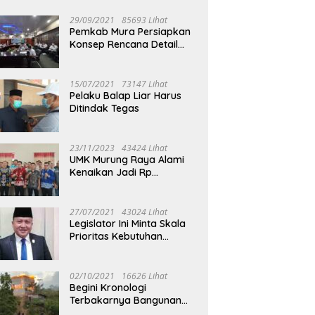
29/09/2021
85693 Lihat
Pemkab Mura Persiapkan
Konsep Rencana Detail
Tata Ruang Perkotaan
Puruk Cahu
15/07/2021
73147 Lihat
Pelaku Balap Liar Harus
Ditindak Tegas
23/11/2023
43424 Lihat
UMK Murung Raya Alami
Kenaikan Jadi Rp
3.562.377
27/07/2021
43024 Lihat
Legislator Ini Minta Skala
Prioritas Kebutuhan
Oksigen untuk Medis
02/10/2021
16626 Lihat
Begini Kronologi
Terbakarnya Bangunan
Walet Yang Berada di