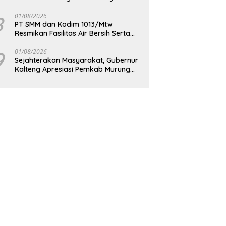
Berkelanjutan
8
01/08/2026
PT SMM dan Kodim 1013/Mtw
Resmikan Fasilitas Air Bersih Serta
Bagikan Paket Sembako Kepada
Masyarakat
9
01/08/2026
Sejahterakan Masyarakat, Gubernur
Kalteng Apresiasi Pemkab Murung
Raya