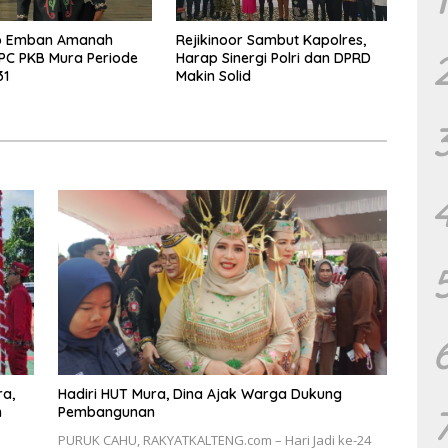
o Emban Amanah
Rejikinoor Sambut Kapolres,
PC PKB Mura Periode
Harap Sinergi Polri dan DPRD
31
Makin Solid
ra,
Hadiri HUT Mura, Dina Ajak Warga Dukung
Pembangunan
PURUK CAHU, RAKYATKALTENG.com – Hari Jadi ke-24