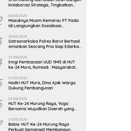
Kolaborasi Strategis, Tingkatkan
Edukasi Publik tentang Peran DPD RI
2
04/08/2026
Masuknya Musim Kemarau PT Pada
Idi Langsungkan Sosialisasi
Himbauan Karhutla
3
04/08/2026
Satresnarkoba Polres Barut Berhasil
Amankan Seorang Pria Siap Edarkan
Narkotika Jenis Sabu Seberat 5,05
Gram
4
01/08/2026
Iringi Pembacaan UUD 1945 di HUT
ke-24 Mura, Rumiadi : Masyarakat
Punya Andil Wujudkan Pembangunan
yang Lebih Besar
5
01/08/2026
Hadiri HUT Mura, Dina Ajak Warga
Dukung Pembangunan
6
01/08/2026
HUT Ke-24 Murung Raya, Yoga :
Bersama Wujudkan Daerah yang
Berdaya Saing
7
01/08/2026
Bebie: HUT Ke-24 Murung Raya
Perkuat Semangat Membangun