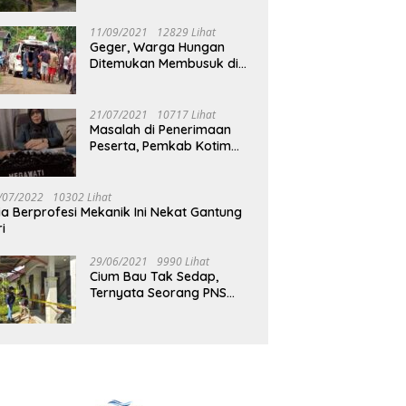
Jalan Muara Tuhup
11/09/2021
12829 Lihat
Geger, Warga Hungan
Ditemukan Membusuk di
Rumah
21/07/2021
10717 Lihat
Masalah di Penerimaan
Peserta, Pemkab Kotim
Harus Cari Solusi
/07/2022
10302 Lihat
ia Berprofesi Mekanik Ini Nekat Gantung
ri
29/06/2021
9990 Lihat
Cium Bau Tak Sedap,
Ternyata Seorang PNS
Aktif di Mura Tewas di
Rumah Kopel