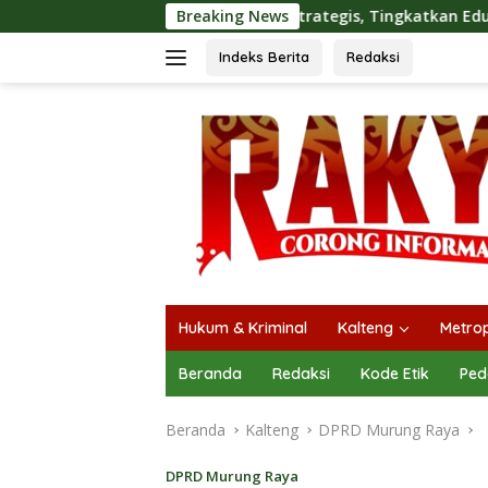
Langsung
Kolaborasi Strategis, Tingkatkan Edukasi Publik tentang Peran
Breaking News
ke
konten
Indeks Berita
Redaksi
Hukum & Kriminal
Kalteng
Metrop
Beranda
Redaksi
Kode Etik
Ped
Beranda
Kalteng
DPRD Murung Raya
DPRD Murung Raya