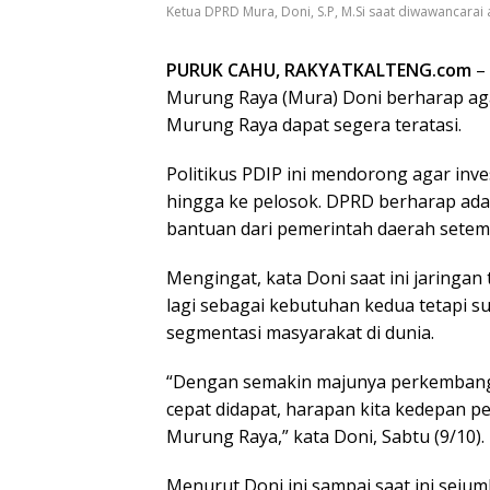
Ketua DPRD Mura, Doni, S.P, M.Si saat diwawancarai
PURUK CAHU, RAKYATKALTENG.com
– 
Murung Raya (Mura) Doni berharap aga
Murung Raya dapat segera teratasi.
Politikus PDIP ini mendorong agar in
hingga ke pelosok. DPRD berharap ada
bantuan dari pemerintah daerah setem
Mengingat, kata Doni saat ini jaringan
lagi sebagai kebutuhan kedua tetapi 
segmentasi masyarakat di dunia.
“Dengan semakin majunya perkembang
cepat didapat, harapan kita kedepan per
Murung Raya,” kata Doni, Sabtu (9/10).
Menurut Doni ini sampai saat ini seju