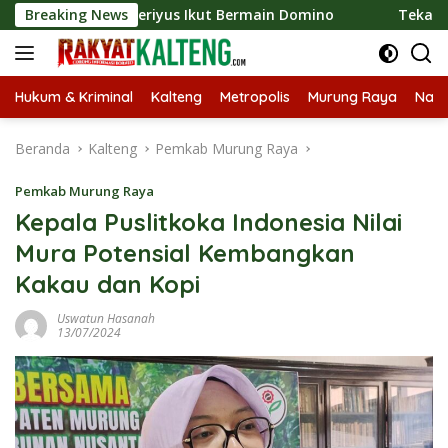
Langsung
 Bupati Heriyus Ikut Bermain Domino
Breaking News
Tekan Stunting, 
ke
konten
Hukum & Kriminal
Kalteng
Metropolis
Murung Raya
Nasi
Beranda
Kalteng
Pemkab Murung Raya
Pemkab Murung Raya
Kepala Puslitkoka Indonesia Nilai
Mura Potensial Kembangkan
Kakau dan Kopi
Uswatun Hasanah
13/07/2024