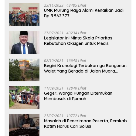
23/11/2023
43485 Lihat
UMK Murung Raya Alami Kenaikan Jadi
Rp 3.562.377
27/07/2021
43234 Lihat
Legislator Ini Minta Skala Prioritas
Kebutuhan Oksigen untuk Medis
02/10/2021
16648 Lihat
Begini Kronologi Terbakarnya Bangunan
Walet Yang Berada di Jalan Muara
Tuhup
11/09/2021
12840 Lihat
Geger, Warga Hungan Ditemukan
Membusuk di Rumah
21/07/2021
10772 Lihat
Masalah di Penerimaan Peserta, Pemkab
Kotim Harus Cari Solusi