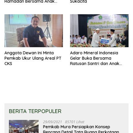
Ramadan Bersama Anak
Sukacita
Panti
Anggota Dewan Ini Minta
Adaro Mineral Indonesia
Pemkab Ukur Ulang Areal PT
Gelar Buka Bersama
CKS
Ratusan Santri dan Anak
Panti Asuhan
BERITA TERPOPULER
29/09/2021
85701 Lihat
Pemkab Mura Persiapkan Konsep
Rencana Detail Tata Ruang Perkotaan