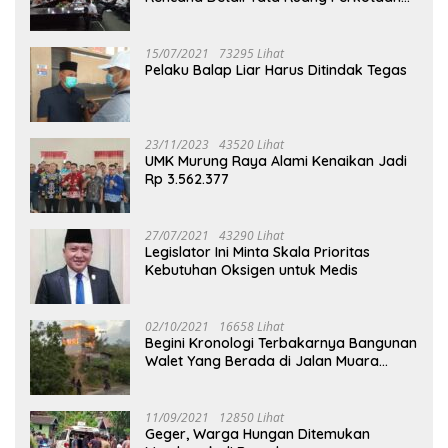
Puruk Cahu
15/07/2021
73295 Lihat
Pelaku Balap Liar Harus Ditindak Tegas
23/11/2023
43520 Lihat
UMK Murung Raya Alami Kenaikan Jadi
Rp 3.562.377
27/07/2021
43290 Lihat
Legislator Ini Minta Skala Prioritas
Kebutuhan Oksigen untuk Medis
02/10/2021
16658 Lihat
Begini Kronologi Terbakarnya Bangunan
Walet Yang Berada di Jalan Muara
Tuhup
11/09/2021
12850 Lihat
Geger, Warga Hungan Ditemukan