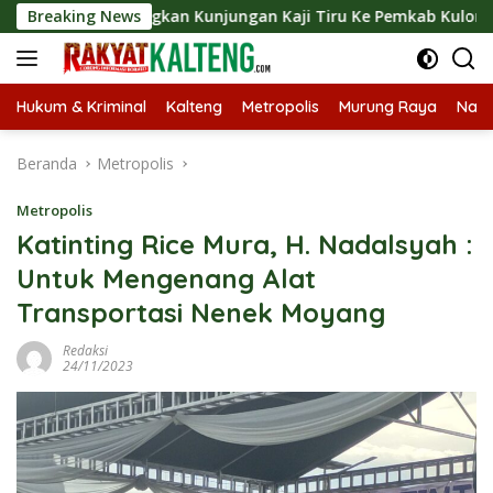
Langsung
angsungkan Kunjungan Kaji Tiru Ke Pemkab Kulon Progo
Breaking News
ke
konten
Hukum & Kriminal
Kalteng
Metropolis
Murung Raya
Nasi
Beranda
Metropolis
Metropolis
Katinting Rice Mura, H. Nadalsyah :
Untuk Mengenang Alat
Transportasi Nenek Moyang
Redaksi
24/11/2023