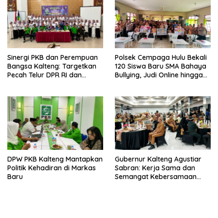
Sinergi PKB dan Perempuan
Polsek Cempaga Hulu Bekali
Bangsa Kalteng: Targetkan
120 Siswa Baru SMA Bahaya
Pecah Telur DPR RI dan
Bullying, Judi Online hingga
Kuasai Legislatif 2029
Narkoba
DPW PKB Kalteng Mantapkan
Gubernur Kalteng Agustiar
Politik Kehadiran di Markas
Sabran: Kerja Sama dan
Baru
Semangat Kebersamaan
Merupakan Keberhasilan
Pembangunan