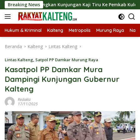
Langsung
 Langsungkan Kunjungan Kaji Tiru Ke Pemkab Kulon Progo
Breaking News
ke
konten
Hukum & Kriminal
Kalteng
Metropolis
Murung Raya
Nasi
Beranda
Kalteng
Lintas Kalteng
Lintas Kalteng
,
Satpol PP Damkar Murung Raya
Kasatpol PP Damkar Mura
Dampingi Kunjungan Gubernur
Kalteng
Redaksi
17/11/2025