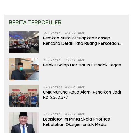
BERITA TERPOPULER
29/09/2021
85699 Lihat
Pemkab Mura Persiapkan Konsep
Rencana Detail Tata Ruang Perkotaan
Puruk Cahu
15/07/2021
73271 Lihat
Pelaku Balap Liar Harus Ditindak Tegas
23/11/2023
43504 Lihat
UMK Murung Raya Alami Kenaikan Jadi
Rp 3.562.377
27/07/2021
43257 Lihat
Legislator Ini Minta Skala Prioritas
Kebutuhan Oksigen untuk Medis