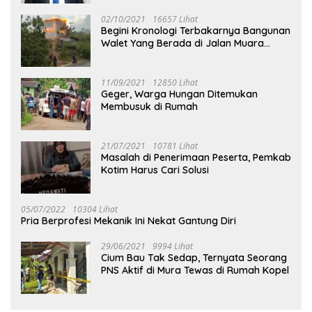
02/10/2021
16657 Lihat
Begini Kronologi Terbakarnya Bangunan
Walet Yang Berada di Jalan Muara
Tuhup
11/09/2021
12850 Lihat
Geger, Warga Hungan Ditemukan
Membusuk di Rumah
21/07/2021
10781 Lihat
Masalah di Penerimaan Peserta, Pemkab
Kotim Harus Cari Solusi
05/07/2022
10304 Lihat
Pria Berprofesi Mekanik Ini Nekat Gantung Diri
29/06/2021
9994 Lihat
Cium Bau Tak Sedap, Ternyata Seorang
PNS Aktif di Mura Tewas di Rumah Kopel