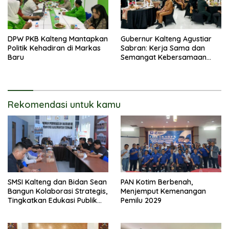
DPW PKB Kalteng Mantapkan
Gubernur Kalteng Agustiar
Politik Kehadiran di Markas
Sabran: Kerja Sama dan
Baru
Semangat Kebersamaan
Merupakan Keberhasilan
Pembangunan
Rekomendasi untuk kamu
SMSI Kalteng dan Bidan Sean
PAN Kotim Berbenah,
Bangun Kolaborasi Strategis,
Menjemput Kemenangan
Tingkatkan Edukasi Publik
Pemilu 2029
tentang Peran DPD RI