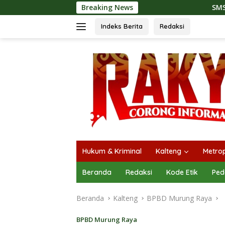
Langsung
Breaking News
SMSI Kalteng dan Bidan Sea
ke
konten
Indeks Berita
Redaksi
Hukum & Kriminal
Kalteng
Metrop
Beranda
Redaksi
Kode Etik
Ped
Beranda
Kalteng
BPBD Murung Raya
BPBD Murung Raya