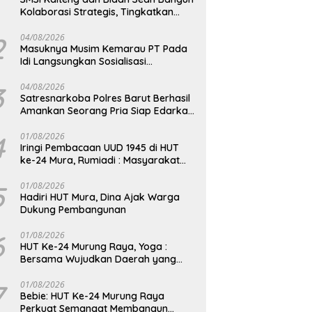
Kolaborasi Strategis, Tingkatkan
Edukasi Publik tentang Peran DPD RI
2
04/08/2026
Masuknya Musim Kemarau PT Pada
Idi Langsungkan Sosialisasi
Himbauan Karhutla
3
04/08/2026
Satresnarkoba Polres Barut Berhasil
Amankan Seorang Pria Siap Edarkan
Narkotika Jenis Sabu Seberat 5,05
Gram
4
01/08/2026
Iringi Pembacaan UUD 1945 di HUT
ke-24 Mura, Rumiadi : Masyarakat
Punya Andil Wujudkan Pembangunan
yang Lebih Besar
5
01/08/2026
Hadiri HUT Mura, Dina Ajak Warga
Dukung Pembangunan
6
01/08/2026
HUT Ke-24 Murung Raya, Yoga :
Bersama Wujudkan Daerah yang
Berdaya Saing
7
01/08/2026
Bebie: HUT Ke-24 Murung Raya
Perkuat Semangat Membangun