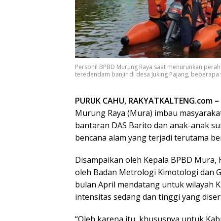
Personil BPBD Murung Raya saat menurunkan perah
teredendam banjir di desa Juking Pajang, beberapa w
PURUK CAHU, RAKYATKALTENG.com –
Murung Raya (Mura) imbau masyarakat
bantaran DAS Barito dan anak-anak su
bencana alam yang terjadi terutama be
Disampaikan oleh Kepala BPBD Mura, H.
oleh Badan Metrologi Kimotologi dan G
bulan April mendatang untuk wilayah K
intensitas sedang dan tinggi yang diser
“Oleh karena itu, khususnya untuk K