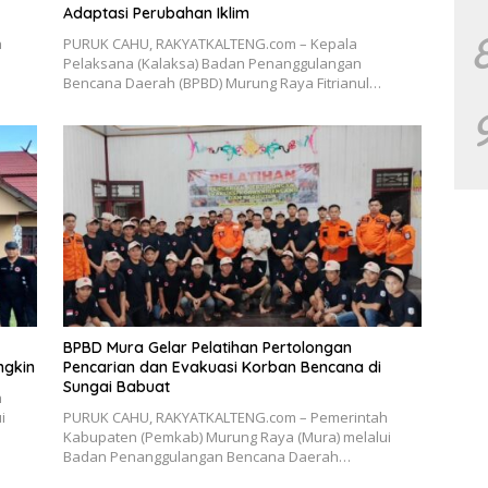
Adaptasi Perubahan Iklim
h
PURUK CAHU, RAKYATKALTENG.com – Kepala
Pelaksana (Kalaksa) Badan Penanggulangan
Bencana Daerah (BPBD) Murung Raya Fitrianul…
BPBD Mura Gelar Pelatihan Pertolongan
ngkin
Pencarian dan Evakuasi Korban Bencana di
Sungai Babuat
h
i
PURUK CAHU, RAKYATKALTENG.com – Pemerintah
Kabupaten (Pemkab) Murung Raya (Mura) melalui
Badan Penanggulangan Bencana Daerah…