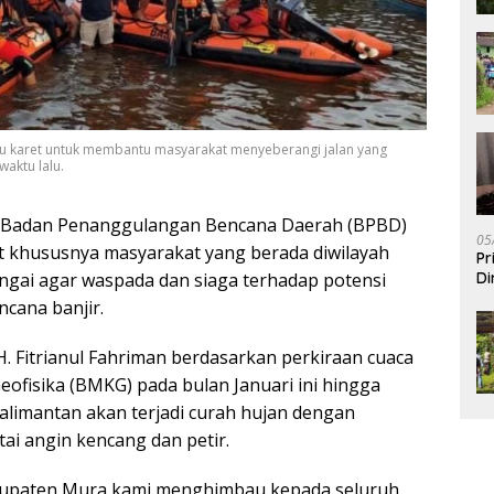
u karet untuk membantu masyarakat menyeberangi jalan yang
aktu lalu.
Badan Penanggulangan Bencana Daerah (BPBD)
05
 khususnya masyarakat yang berada diwilayah
Pr
ngai agar waspada dan siaga terhadap potensi
Di
ncana banjir.
 Fitrianul Fahriman berdasarkan perkiraan cuaca
eofisika (BMKG) pada bulan Januari ini hingga
alimantan akan terjadi curah hujan dengan
tai angin kencang dan petir.
abupaten Mura kami menghimbau kepada seluruh