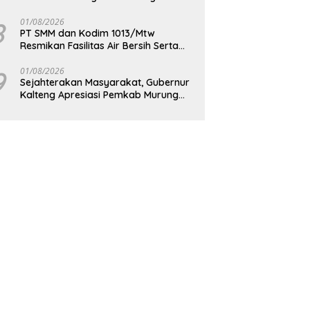
Berkelanjutan
8
01/08/2026
PT SMM dan Kodim 1013/Mtw
Resmikan Fasilitas Air Bersih Serta
Bagikan Paket Sembako Kepada
Masyarakat
9
01/08/2026
Sejahterakan Masyarakat, Gubernur
Kalteng Apresiasi Pemkab Murung
Raya