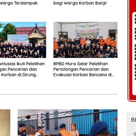
Warga Terdampak
bagi Warga Korban Banjir
ntusias Ikuti Pelatihan
BPBD Mura Gelar Pelatihan
gan Pencarian dan
Pertolongan Pencarian dan
 Korban di Dirung
Evakuasi Korban Bencana di
Sungai Babuat
B
1