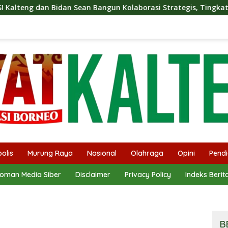
n Bangun Kolaborasi Strategis, Tingkatkan Edukasi Publik tent
olis
Murung Raya
Nasional
Olahraga
Opini
Pendi
oman Media Siber
Disclaimer
Privacy Policy
Indeks Berit
B