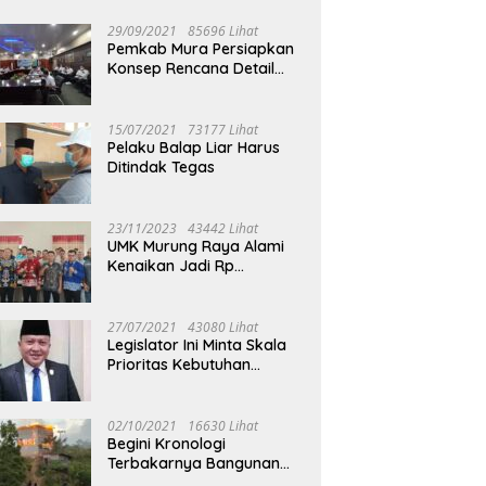
29/09/2021
85696 Lihat
Pemkab Mura Persiapkan
Konsep Rencana Detail
Tata Ruang Perkotaan
Puruk Cahu
15/07/2021
73177 Lihat
Pelaku Balap Liar Harus
Ditindak Tegas
23/11/2023
43442 Lihat
UMK Murung Raya Alami
Kenaikan Jadi Rp
3.562.377
27/07/2021
43080 Lihat
Legislator Ini Minta Skala
Prioritas Kebutuhan
Oksigen untuk Medis
02/10/2021
16630 Lihat
Begini Kronologi
Terbakarnya Bangunan
Walet Yang Berada di