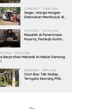
Jalan Muara Tuhup
11/09/2021
12830 Lihat
Geger, Warga Hungan
Ditemukan Membusuk di
Rumah
21/07/2021
10719 Lihat
Masalah di Penerimaan
Peserta, Pemkab Kotim
Harus Cari Solusi
/07/2022
10302 Lihat
ia Berprofesi Mekanik Ini Nekat Gantung
ri
29/06/2021
9991 Lihat
Cium Bau Tak Sedap,
Ternyata Seorang PNS
Aktif di Mura Tewas di
Rumah Kopel