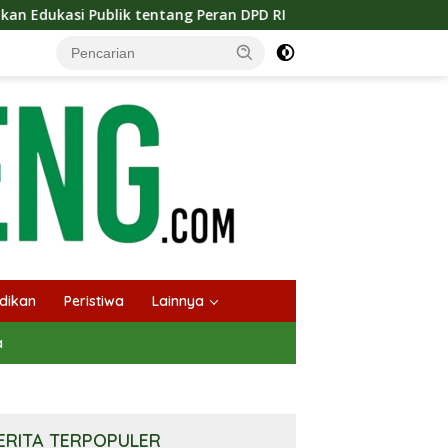
ang Peran DPD RI
Masuknya Musim Kemarau PT Pada Idi
dikan
Peristiwa
Lainnya
a
ERITA TERPOPULER