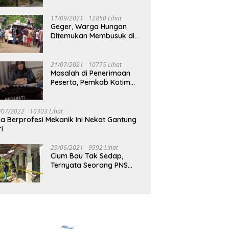
Jalan Muara Tuhup
11/09/2021
12850 Lihat
Geger, Warga Hungan
Ditemukan Membusuk di
Rumah
21/07/2021
10775 Lihat
Masalah di Penerimaan
Peserta, Pemkab Kotim
Harus Cari Solusi
/07/2022
10303 Lihat
ia Berprofesi Mekanik Ini Nekat Gantung
ri
29/06/2021
9992 Lihat
Cium Bau Tak Sedap,
Ternyata Seorang PNS
Aktif di Mura Tewas di
Rumah Kopel