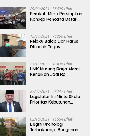
29/09/2021
85699 Lihat
Pemkab Mura Persiapkan
Konsep Rencana Detail
Tata Ruang Perkotaan
Puruk Cahu
15/07/2021
73260 Lihat
Pelaku Balap Liar Harus
Ditindak Tegas
23/11/2023
43495 Lihat
UMK Murung Raya Alami
Kenaikan Jadi Rp
3.562.377
27/07/2021
43247 Lihat
Legislator Ini Minta Skala
Prioritas Kebutuhan
Oksigen untuk Medis
02/10/2021
16654 Lihat
Begini Kronologi
Terbakarnya Bangunan
Walet Yang Berada di