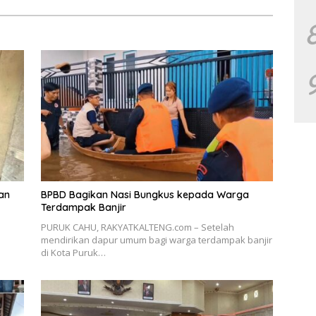
an
BPBD Bagikan Nasi Bungkus kepada Warga
Terdampak Banjir
PURUK CAHU, RAKYATKALTENG.com – Setelah
mendirikan dapur umum bagi warga terdampak banjir
di Kota Puruk…