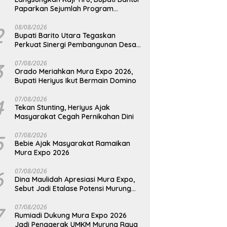
Paparkan Sejumlah Program
Unggulan Kepada Pemkab Barut
2
08/08/2026
Bupati Barito Utara Tegaskan
Perkuat Sinergi Pembangunan Desa
dan Kelurahan Serta Kesiapan
Hadapi Potensi Karhutla
3
07/08/2026
Orado Meriahkan Mura Expo 2026,
Bupati Heriyus Ikut Bermain Domino
4
07/08/2026
Tekan Stunting, Heriyus Ajak
Masyarakat Cegah Pernikahan Dini
5
07/08/2026
Bebie Ajak Masyarakat Ramaikan
Mura Expo 2026
6
07/08/2026
Dina Maulidah Apresiasi Mura Expo,
Sebut Jadi Etalase Potensi Murung
Raya
7
07/08/2026
Rumiadi Dukung Mura Expo 2026
Jadi Penggerak UMKM Murung Raya