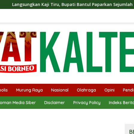
i Tiru, Bupati Bantul Paparkan Sejumlah Program Unggulan Ke
olis
Murung Raya
Nasional
Olahraga
Opini
Pendi
oman Media Siber
Disclaimer
Privacy Policy
Indeks Berit
B