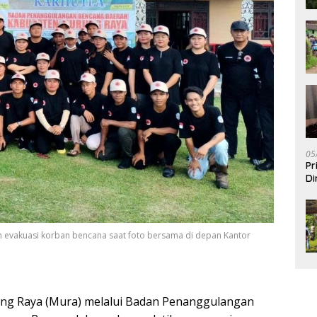
05
Pr
Di
an evakuasi korban bencana saat foto bersama di depan Kantor
ng Raya (Mura) melalui Badan Penanggulangan