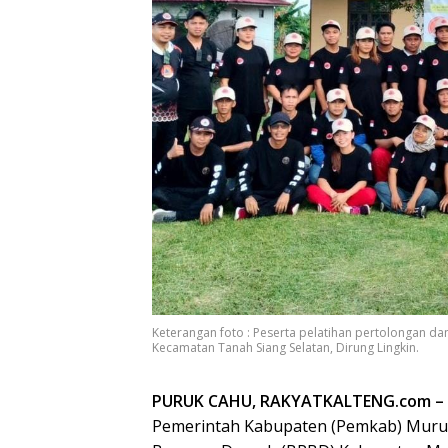
Keterangan foto : Peserta pelatihan pertolongan d
Kecamatan Tanah Siang Selatan, Dirung Lingkin.
PURUK CAHU, RAKYATKALTENG.com –
Pemerintah Kabupaten (Pemkab) Muru