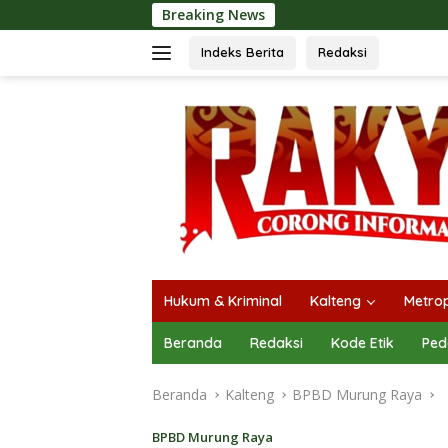
Langsung
Breaking News
Langsungkan Kaj
ke
konten
Indeks Berita
Redaksi
Hukum & Kriminal
Kalteng
Metrop
Beranda
Redaksi
Kode Etik
Ped
Beranda
Kalteng
BPBD Murung Raya
BPBD Murung Raya