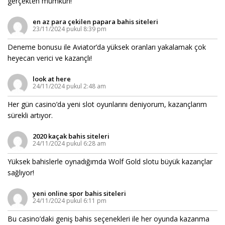
gerçekten mümkün!
en az para çekilen papara bahis siteleri
23/11/2024 pukul 8:39 pm
Deneme bonusu ile Aviator’da yüksek oranları yakalamak çok
heyecan verici ve kazançlı!
look at here
24/11/2024 pukul 2:48 am
Her gün casino’da yeni slot oyunlarını deniyorum, kazançlarım
sürekli artıyor.
2020 kaçak bahis siteleri
24/11/2024 pukul 6:28 am
Yüksek bahislerle oynadığımda Wolf Gold slotu büyük kazançlar
sağlıyor!
yeni online spor bahis siteleri
24/11/2024 pukul 6:11 pm
Bu casino’daki geniş bahis seçenekleri ile her oyunda kazanma