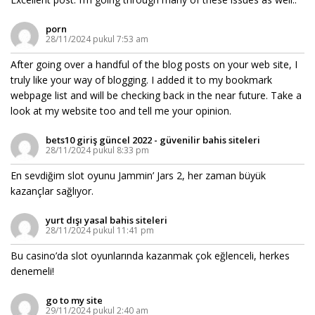
porn
28/11/2024 pukul 7:53 am
After going over a handful of the blog posts on your web site, I
truly like your way of blogging. I added it to my bookmark
webpage list and will be checking back in the near future. Take a
look at my website too and tell me your opinion.
bets10 giriş güncel 2022 - güvenilir bahis siteleri
28/11/2024 pukul 8:33 pm
En sevdiğim slot oyunu Jammin’ Jars 2, her zaman büyük
kazançlar sağlıyor.
yurt dışı yasal bahis siteleri
28/11/2024 pukul 11:41 pm
Bu casino’da slot oyunlarında kazanmak çok eğlenceli, herkes
denemeli!
go to my site
29/11/2024 pukul 2:40 am