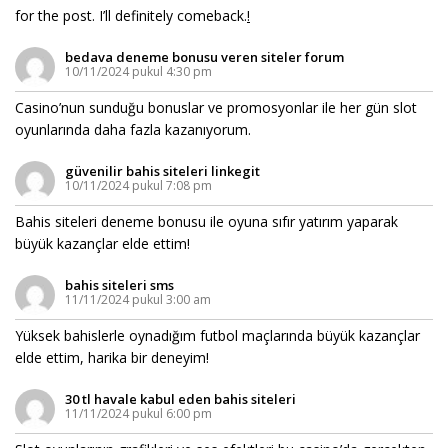
for the post. I’ll definitely comeback.
!
bedava deneme bonusu veren siteler forum
10/11/2024 pukul 4:30 pm
Casino’nun sunduğu bonuslar ve promosyonlar ile her gün slot
oyunlarında daha fazla kazanıyorum.
güvenilir bahis siteleri linkegit
10/11/2024 pukul 7:08 pm
Bahis siteleri deneme bonusu ile oyuna sıfır yatırım yaparak
büyük kazançlar elde ettim!
bahis siteleri sms
11/11/2024 pukul 3:00 am
Yüksek bahislerle oynadığım futbol maçlarında büyük kazançlar
elde ettim, harika bir deneyim!
30 tl havale kabul eden bahis siteleri
11/11/2024 pukul 6:00 pm