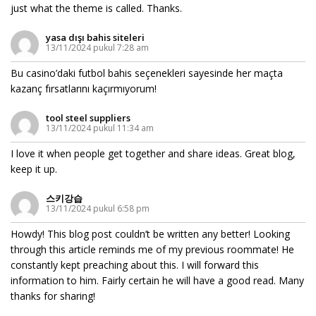
just what the theme is called. Thanks.
yasa dışı bahis siteleri
13/11/2024 pukul 7:28 am
Bu casino’daki futbol bahis seçenekleri sayesinde her maçta
kazanç fırsatlarını kaçırmıyorum!
tool steel suppliers
13/11/2024 pukul 11:34 am
I love it when people get together and share ideas. Great blog,
keep it up.
스키강습
13/11/2024 pukul 6:58 pm
Howdy! This blog post couldn’t be written any better! Looking
through this article reminds me of my previous roommate! He
constantly kept preaching about this. I will forward this
information to him. Fairly certain he will have a good read. Many
thanks for sharing!