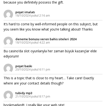
because you definitely possess the gift.
poşet imalatı
18/10/2024 pukul 2:16 am
It’s hard to come by well-informed people on this subject, but
you seem like you know what you’re talking about! Thanks
deneme bonusu veren bahis siteleri 2024
18/10/2024 pukul 4:22 am
Bu casino’da slot oyunlarıyla her zaman büyük kazançlar elde
ediyorum!
poşet baskı
20/10/2024 pukul 6:11 pm
This is a topic that is close to my heart… Take care! Exactly
where are your contact details though?
tubidy mp3
21/10/2024 pukul 8:17 pm
bookmarked!!, I really like your web site!