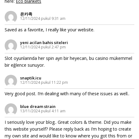
here:
Eco blankets
온카족
12/11/2024 pukul 9:31 am
Saved as a favorite, I really like your website.
yeni acilan bahis siteleri
12/11/2024 pukul 2:47 pm
Slot oyunlarında her spin ayrı bir heyecan, bu casino mükemmel
bir eğlence sunuyor.
snaptik.icu
12/11/2024 pukul 11:22 pm
Very good post. I’m dealing with many of these issues as well..
blue dream strain
13/11/2024 pukul 4:11 am
I seriously love your blog.. Great colors & theme. Did you make
this website yourself? Please reply back as I’m hoping to create
my own site and would like to know where you got this from or