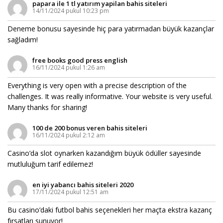
papara ile 1 tl yatırım yapilan bahis siteleri
14/11/2024 pukul 10:23 pm
Deneme bonusu sayesinde hiç para yatırmadan büyük kazançlar
sağladım!
free books good press english
16/11/2024 pukul 1:26 am
Everything is very open with a precise description of the
challenges. It was really informative. Your website is very useful.
Many thanks for sharing!
100 de 200 bonus veren bahis siteleri
16/11/2024 pukul 2:12 am
Casino’da slot oynarken kazandığım büyük ödüller sayesinde
mutluluğum tarif edilemez!
en iyi yabancı bahis siteleri 2020
17/11/2024 pukul 12:51 am
Bu casino’daki futbol bahis seçenekleri her maçta ekstra kazanç
fırsatları sunuyor!