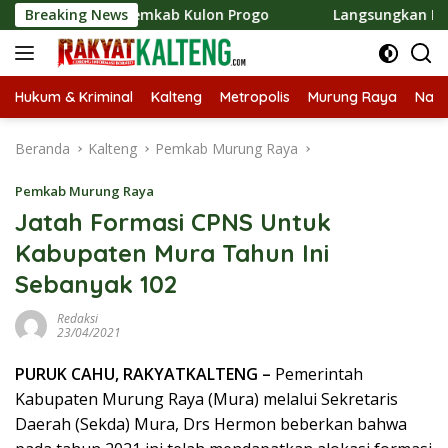
Langsung
e Pemkab Kulon Progo
Breaking News
Langsungkan Kaji Tiru, Bupati B
ke
konten
Hukum & Kriminal
Kalteng
Metropolis
Murung Raya
Nasi
Beranda
Kalteng
Pemkab Murung Raya
Pemkab Murung Raya
Jatah Formasi CPNS Untuk
Kabupaten Mura Tahun Ini
Sebanyak 102
Redaksi
23/04/2021
PURUK CAHU, RAKYATKALTENG –
Pemerintah
Kabupaten Murung Raya (Mura) melalui Sekretaris
Daerah (Sekda) Mura, Drs Hermon beberkan bahwa