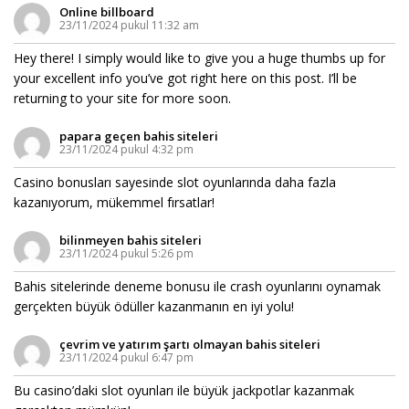
Online billboard
23/11/2024 pukul 11:32 am
Hey there! I simply would like to give you a huge thumbs up for
your excellent info you’ve got right here on this post. I’ll be
returning to your site for more soon.
papara geçen bahis siteleri
23/11/2024 pukul 4:32 pm
Casino bonusları sayesinde slot oyunlarında daha fazla
kazanıyorum, mükemmel fırsatlar!
bilinmeyen bahis siteleri
23/11/2024 pukul 5:26 pm
Bahis sitelerinde deneme bonusu ile crash oyunlarını oynamak
gerçekten büyük ödüller kazanmanın en iyi yolu!
çevrim ve yatırım şartı olmayan bahis siteleri
23/11/2024 pukul 6:47 pm
Bu casino’daki slot oyunları ile büyük jackpotlar kazanmak