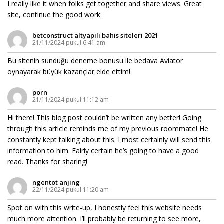
I really like it when folks get together and share views. Great
site, continue the good work.
betconstruct altyapılı bahis siteleri 2021
21/11/2024 pukul 6:41 am
Bu sitenin sunduğu deneme bonusu ile bedava Aviator
oynayarak büyük kazançlar elde ettim!
porn
21/11/2024 pukul 11:12 am
Hi there! This blog post couldn’t be written any better! Going
through this article reminds me of my previous roommate! He
constantly kept talking about this. I most certainly will send this
information to him. Fairly certain he’s going to have a good
read. Thanks for sharing!
ngentot anjing
22/11/2024 pukul 11:20 am
Spot on with this write-up, I honestly feel this website needs
much more attention. I’ll probably be returning to see more,