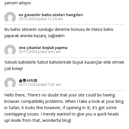
şansım artıyor.
en güvenilir bahis siteleri hangileri
25/11/2024 pukul 12:29 am
Bu bahis sitesinin sunduğu deneme bonusu ile risksiz bahis
yaparak anında kazanç sağladım.
öne çıkanlar boşluk yapma
25/11/2024 pukul 4:52 am
Yüksek bahislerle futbol bahislerinde büyük kazançlar elde etmek
çok kolay!
슬롯사이트
25/11/2024 pukul 7:02 am
Hello there, There’s no doubt that your site could be having
browser compatibility problems. When I take a look at your blog
in Safari, it looks fine however, if opening in IE, it’s got some
overlapping issues. I merely wanted to give you a quick heads
up! Aside from that, wonderful blog!