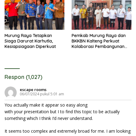
Murung Raya Tetapkan
Pemkab Murung Raya dan
Siaga Darurat Karhutla,
BKKBN Kalteng Perkuat
Kesiapsiagaan Diperkuat
Kolaborasi Pembangunan
Keluarga
Respon (1,027)
escape rooms
06/07/2024 pukul 5:01 am
You actually make it appear so easy along
with your presentation but I to find this topic to be actually
something which I think I’d never understand.
It seems too complex and extremely broad for me. I am looking