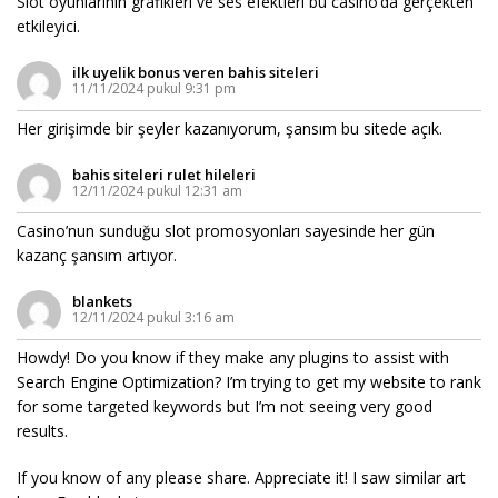
Slot oyunlarının grafikleri ve ses efektleri bu casino’da gerçekten
etkileyici.
ilk uyelik bonus veren bahis siteleri
11/11/2024 pukul 9:31 pm
Her girişimde bir şeyler kazanıyorum, şansım bu sitede açık.
bahis siteleri rulet hileleri
12/11/2024 pukul 12:31 am
Casino’nun sunduğu slot promosyonları sayesinde her gün
kazanç şansım artıyor.
blankets
12/11/2024 pukul 3:16 am
Howdy! Do you know if they make any plugins to assist with
Search Engine Optimization? I’m trying to get my website to rank
for some targeted keywords but I’m not seeing very good
results.
If you know of any please share. Appreciate it! I saw similar art