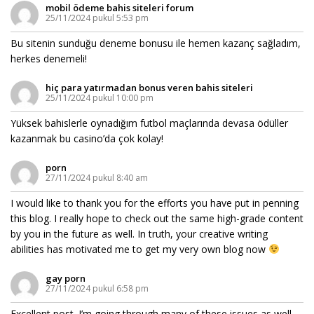
mobil ödeme bahis siteleri forum
25/11/2024 pukul 5:53 pm
Bu sitenin sunduğu deneme bonusu ile hemen kazanç sağladım,
herkes denemeli!
hiç para yatırmadan bonus veren bahis siteleri
25/11/2024 pukul 10:00 pm
Yüksek bahislerle oynadığım futbol maçlarında devasa ödüller
kazanmak bu casino’da çok kolay!
porn
27/11/2024 pukul 8:40 am
I would like to thank you for the efforts you have put in penning
this blog. I really hope to check out the same high-grade content
by you in the future as well. In truth, your creative writing
abilities has motivated me to get my very own blog now
gay porn
27/11/2024 pukul 6:58 pm
Excellent post. I’m going through many of these issues as well..