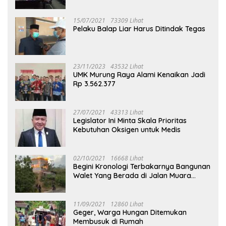
Puruk Cahu
15/07/2021
73309 Lihat
Pelaku Balap Liar Harus Ditindak Tegas
23/11/2023
43532 Lihat
UMK Murung Raya Alami Kenaikan Jadi
Rp 3.562.377
27/07/2021
43313 Lihat
Legislator Ini Minta Skala Prioritas
Kebutuhan Oksigen untuk Medis
02/10/2021
16668 Lihat
Begini Kronologi Terbakarnya Bangunan
Walet Yang Berada di Jalan Muara
Tuhup
11/09/2021
12860 Lihat
Geger, Warga Hungan Ditemukan
Membusuk di Rumah