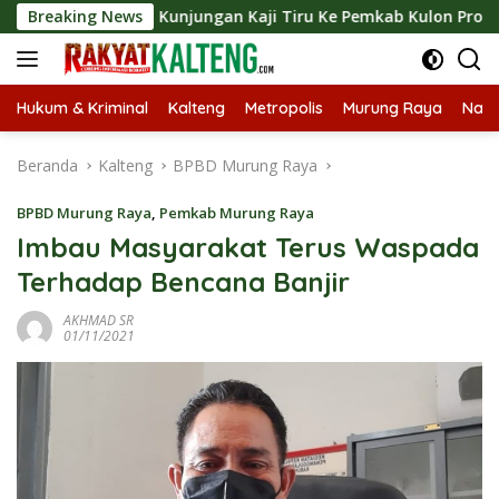
Langsung
ungkan Kunjungan Kaji Tiru Ke Pemkab Kulon Progo
Breaking News
Lan
ke
konten
Hukum & Kriminal
Kalteng
Metropolis
Murung Raya
Nasi
Beranda
Kalteng
BPBD Murung Raya
BPBD Murung Raya
,
Pemkab Murung Raya
Imbau Masyarakat Terus Waspada
Terhadap Bencana Banjir
AKHMAD SR
01/11/2021