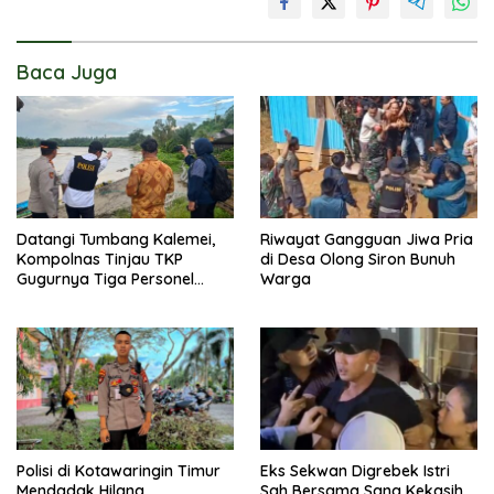
Baca Juga
Datangi Tumbang Kalemei,
Riwayat Gangguan Jiwa Pria
Kompolnas Tinjau TKP
di Desa Olong Siron Bunuh
Gugurnya Tiga Personel
Warga
Polres Katingan
Polisi di Kotawaringin Timur
Eks Sekwan Digrebek Istri
Mendadak Hilang
Sah Bersama Sang Kekasih