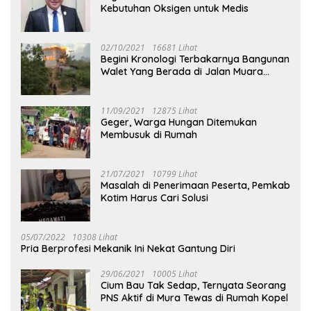
Kebutuhan Oksigen untuk Medis
02/10/2021
16681 Lihat
Begini Kronologi Terbakarnya Bangunan
Walet Yang Berada di Jalan Muara
Tuhup
11/09/2021
12875 Lihat
Geger, Warga Hungan Ditemukan
Membusuk di Rumah
21/07/2021
10799 Lihat
Masalah di Penerimaan Peserta, Pemkab
Kotim Harus Cari Solusi
05/07/2022
10308 Lihat
Pria Berprofesi Mekanik Ini Nekat Gantung Diri
29/06/2021
10005 Lihat
Cium Bau Tak Sedap, Ternyata Seorang
PNS Aktif di Mura Tewas di Rumah Kopel