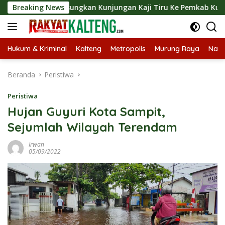
Langsung
ut Langsungkan Kunjungan Kaji Tiru Ke Pemkab Kulon Progo
Breaking News
ke
konten
Hukum & Kriminal
Kalteng
Metropolis
Murung Raya
Nasi
Beranda
Peristiwa
Peristiwa
Hujan Guyuri Kota Sampit,
Sejumlah Wilayah Terendam
Irwan
05/09/2022