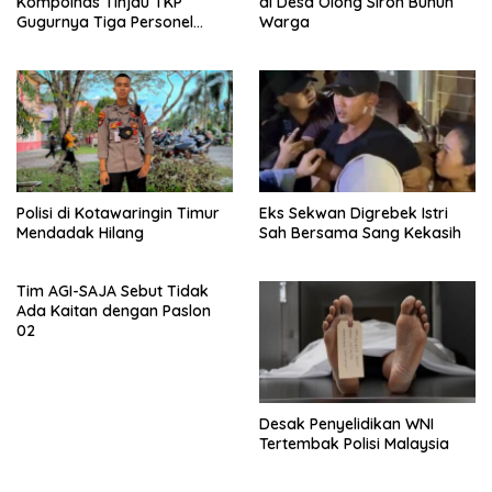
Kompolnas Tinjau TKP
di Desa Olong Siron Bunuh
Gugurnya Tiga Personel
Warga
Polres Katingan
Polisi di Kotawaringin Timur
Eks Sekwan Digrebek Istri
Mendadak Hilang
Sah Bersama Sang Kekasih
Tim AGI-SAJA Sebut Tidak
Ada Kaitan dengan Paslon
02
Desak Penyelidikan WNI
Tertembak Polisi Malaysia