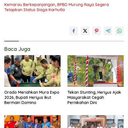
Kemarau Berkepanjangan, BPBD Murung Raya Segera
Tetapkan Status Siaga Karhutla
Baca Juga
Orado Meriahkan Mura Expo
Tekan Stunting, Heriyus Ajak
2026, Bupati Heriyus Ikut
Masyarakat Cegah
Bermain Domino
Pernikahan Dini