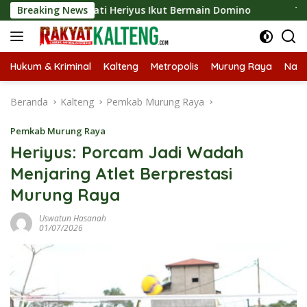
Langsung
026, Bupati Heriyus Ikut Bermain Domino
Breaking News
Tekan Stunti
ke
konten
Hukum & Kriminal
Kalteng
Metropolis
Murung Raya
Nasi
Beranda
Kalteng
Pemkab Murung Raya
Pemkab Murung Raya
Heriyus: Porcam Jadi Wadah
Menjaring Atlet Berprestasi
Murung Raya
Uswatun Hasanah
01/07/2026