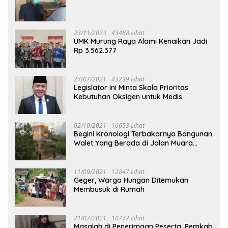
23/11/2023
43488 Lihat
UMK Murung Raya Alami Kenaikan Jadi
Rp 3.562.377
27/07/2021
43239 Lihat
Legislator Ini Minta Skala Prioritas
Kebutuhan Oksigen untuk Medis
02/10/2021
16653 Lihat
Begini Kronologi Terbakarnya Bangunan
Walet Yang Berada di Jalan Muara
Tuhup
11/09/2021
12847 Lihat
Geger, Warga Hungan Ditemukan
Membusuk di Rumah
21/07/2021
10772 Lihat
Masalah di Penerimaan Peserta, Pemkab