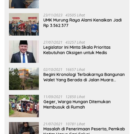
23/11/2023
43505 Lihat
UMK Murung Raya Alami Kenaikan Jadi
Rp 3.562.377
27/07/2021
43257 Lihat
Legislator Ini Minta Skala Prioritas
Kebutuhan Oksigen untuk Medis
02/10/2021
16657 Lihat
Begini Kronologi Terbakarnya Bangunan
Walet Yang Berada di Jalan Muara
Tuhup
11/09/2021
12850 Lihat
Geger, Warga Hungan Ditemukan
Membusuk di Rumah
21/07/2021
10781 Lihat
Masalah di Penerimaan Peserta, Pemkab