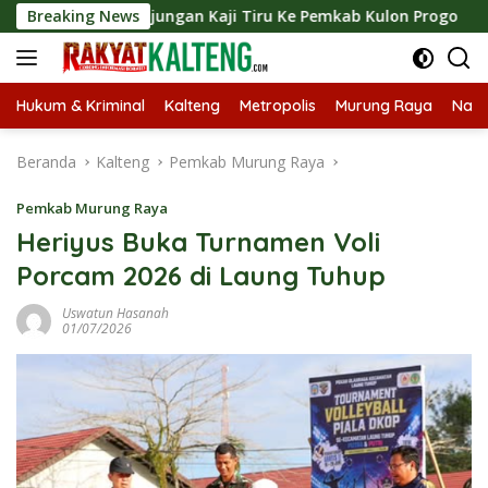
Langsung
an Kunjungan Kaji Tiru Ke Pemkab Kulon Progo
Breaking News
Langsun
ke
konten
Hukum & Kriminal
Kalteng
Metropolis
Murung Raya
Nasi
Beranda
Kalteng
Pemkab Murung Raya
Pemkab Murung Raya
Heriyus Buka Turnamen Voli
Porcam 2026 di Laung Tuhup
Uswatun Hasanah
01/07/2026