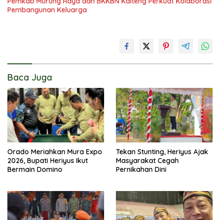
Pemkab Murung Raya dan BKKBN Kalteng Perkuat Kolaborasi
Pembangunan Keluarga
Baca Juga
Orado Meriahkan Mura Expo
Tekan Stunting, Heriyus Ajak
2026, Bupati Heriyus Ikut
Masyarakat Cegah
Bermain Domino
Pernikahan Dini