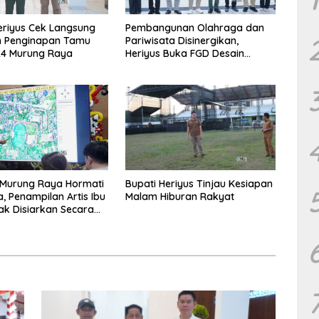
eriyus Cek Langsung
Pembangunan Olahraga dan
n Penginapan Tamu
Pariwisata Disinergikan,
24 Murung Raya
Heriyus Buka FGD Desain
Olahraga Daerah
Murung Raya Hormati
Bupati Heriyus Tinjau Kesiapan
a, Penampilan Artis Ibu
Malam Hiburan Rakyat
ak Disiarkan Secara
g