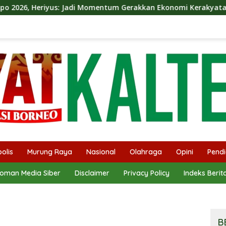
Momentum Gerakkan Ekonomi Kerakyatan
Dina Maulidah 
olis
Murung Raya
Nasional
Olahraga
Opini
Pendi
oman Media Siber
Disclaimer
Privacy Policy
Indeks Berit
B