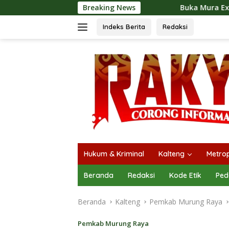
Langsung
Breaking News
Buka Mura Expo 2026, Heriyus: Jadi 
ke
konten
Indeks Berita
Redaksi
Hukum & Kriminal
Kalteng
Metrop
Beranda
Redaksi
Kode Etik
Ped
Beranda
Kalteng
Pemkab Murung Raya
Pemkab Murung Raya