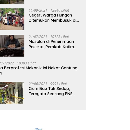
Jalan Muara Tuhup
11/09/2021
12840 Lihat
Geger, Warga Hungan
Ditemukan Membusuk di
Rumah
21/07/2021
10728 Lihat
Masalah di Penerimaan
Peserta, Pemkab Kotim
Harus Cari Solusi
/07/2022
10303 Lihat
ia Berprofesi Mekanik Ini Nekat Gantung
ri
29/06/2021
9991 Lihat
Cium Bau Tak Sedap,
Ternyata Seorang PNS
Aktif di Mura Tewas di
Rumah Kopel