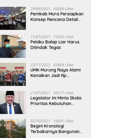
29/09/2021
85698 Lihat
Pemkab Mura Persiapkan
Konsep Rencana Detail
Tata Ruang Perkotaan
Puruk Cahu
15/07/2021
73203 Lihat
Pelaku Balap Liar Harus
Ditindak Tegas
23/11/2023
43464 Lihat
UMK Murung Raya Alami
Kenaikan Jadi Rp
3.562.377
27/07/2021
43117 Lihat
Legislator Ini Minta Skala
Prioritas Kebutuhan
Oksigen untuk Medis
02/10/2021
16641 Lihat
Begini Kronologi
Terbakarnya Bangunan
Walet Yang Berada di