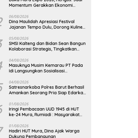
Momentum Gerakkan Ekonomi
Kerakyatan
2
06/08/2026
Dina Maulidah Apresiasi Festival
Jajanan Tempo Dulu, Dorong Kuliner
Tradisional Tetap Lestari
3
05/08/2026
SMSI Kalteng dan Bidan Sean Bangun
Kolaborasi Strategis, Tingkatkan
Edukasi Publik tentang Peran DPD RI
4
04/08/2026
Masuknya Musim Kemarau PT Pada
Idi Langsungkan Sosialisasi
Himbauan Karhutla
5
04/08/2026
Satresnarkoba Polres Barut Berhasil
Amankan Seorang Pria Siap Edarkan
Narkotika Jenis Sabu Seberat 5,05
Gram
6
01/08/2026
Iringi Pembacaan UUD 1945 di HUT
ke-24 Mura, Rumiadi : Masyarakat
Punya Andil Wujudkan Pembangunan
yang Lebih Besar
7
01/08/2026
Hadiri HUT Mura, Dina Ajak Warga
Dukung Pembangunan