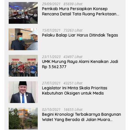
29/09/2021
85699 Lihat
Pemkab Mura Persiapkan Konsep
Rencana Detail Tata Ruang Perkotaan
Puruk Cahu
15/07/2021
73263 Lihat
Pelaku Balap Liar Harus Ditindak Tegas
23/11/2023
43497 Lihat
UMK Murung Raya Alami Kenaikan Jadi
Rp 3.562.377
27/07/2021
43251 Lihat
Legislator Ini Minta Skala Prioritas
Kebutuhan Oksigen untuk Medis
02/10/2021
16655 Lihat
Begini Kronologi Terbakarnya Bangunan
Walet Yang Berada di Jalan Muara
Tuhup