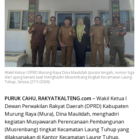
Wakil Ketua I DPRD Murung Raya Dina Maulidah (posisi tengah, nomor tiga
dari ujung kanan) saat menghadiri Musrenbang tingkat Kecamatan Laung
Tuhup, Selasa (27/1/2026)
PURUK CAHU, RAKYATKALTENG.com –
Wakil Ketua I
Dewan Perwakilan Rakyat Daerah (DPRD) Kabupaten
Murung Raya (Mura), Dina Maulidah, menghadiri
kegiatan Musyawarah Perencanaan Pembangunan
(Musrenbang) tingkat Kecamatan Laung Tuhup yang
dilaksanakan di Kantor Kecamatan Laung Tuhup,