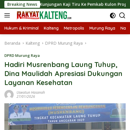
Langsung
ngkan Kunjungan Kaji Tiru Ke Pemkab Kulon Progo
Breaking News
Lang
ke
konten
Hukum & Kriminal
Kalteng
Metropolis
Murung Raya
Nasi
Beranda
Kalteng
DPRD Murung Raya
DPRD Murung Raya
Hadiri Musrenbang Laung Tuhup,
Dina Maulidah Apresiasi Dukungan
Layanan Kesehatan
Uswatun Hasanah
27/01/2026